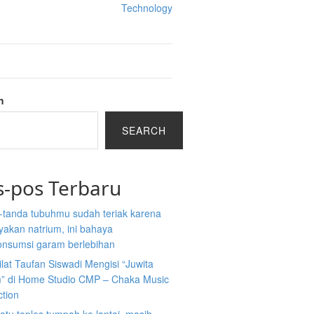
Technology
h
SEARCH
s-pos Terbaru
-tanda tubuhmu sudah teriak karena
akan natrium, ini bahaya
nsumsi garam berlebihan
ilat Taufan Siswadi Mengisi “Juwita
” di Home Studio CMP – Chaka Music
ction