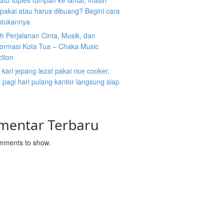
atu toples tumpah ke lantai, masih
ipakai atau harus dibuang? Begini cara
tukannya
 Perjalanan Cinta, Musik, dan
formasi Kota Tua – Chaka Music
ction
kari jepang lezat pakai rice cooker,
pagi hari pulang kantor langsung siap
mentar Terbaru
mments to show.