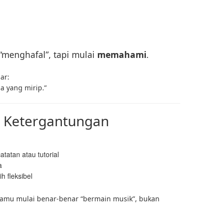
“menghafal”, tapi mulai
memahami
.
ar:
a yang mirip.”
ri Ketergantungan
tatan atau tutorial
a
h fleksibel
kamu mulai benar-benar “bermain musik”, bukan