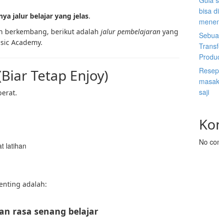
Gula s
bisa d
ya jalur belajar yang jelas
.
menen
in berkembang, berikut adalah
jalur pembelajaran
yang
Sebuah
sic Academy.
Trans
Produ
Resep 
(Biar Tetap Enjoy)
masak 
saji
berat.
Ko
No co
 latihan
enting adalah:
an rasa senang belajar