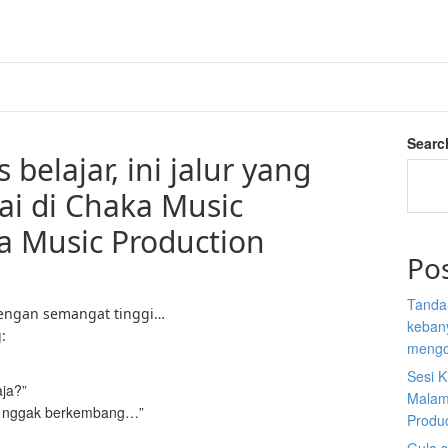
Searc
belajar, ini jalur yang
ai di Chaka Music
a Music Production
Po
Tanda
dengan semangat tinggi…
kebany
:
mengo
Sesi K
aja?”
Malam
pi nggak berkembang…”
Produ