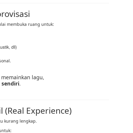
rovisasi
ulai membuka ruang untuk:
stik, dll)
sonal.
r memainkan lagu,
sendiri
.
l (Real Experience)
tu kurang lengkap.
untuk: