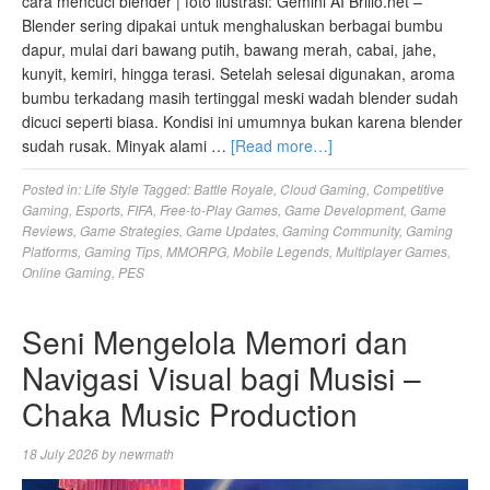
cara mencuci blender | foto ilustrasi: Gemini AI Brilio.net –
Blender sering dipakai untuk menghaluskan berbagai bumbu
dapur, mulai dari bawang putih, bawang merah, cabai, jahe,
kunyit, kemiri, hingga terasi. Setelah selesai digunakan, aroma
bumbu terkadang masih tertinggal meski wadah blender sudah
dicuci seperti biasa. Kondisi ini umumnya bukan karena blender
sudah rusak. Minyak alami …
[Read more…]
Posted in:
Life Style
Tagged:
Battle Royale
,
Cloud Gaming
,
Competitive
Gaming
,
Esports
,
FIFA
,
Free-to-Play Games
,
Game Development
,
Game
Reviews
,
Game Strategies
,
Game Updates
,
Gaming Community
,
Gaming
Platforms
,
Gaming Tips
,
MMORPG
,
Mobile Legends
,
Multiplayer Games
,
Online Gaming
,
PES
Seni Mengelola Memori dan
Navigasi Visual bagi Musisi –
Chaka Music Production
18 July 2026
by
newmath