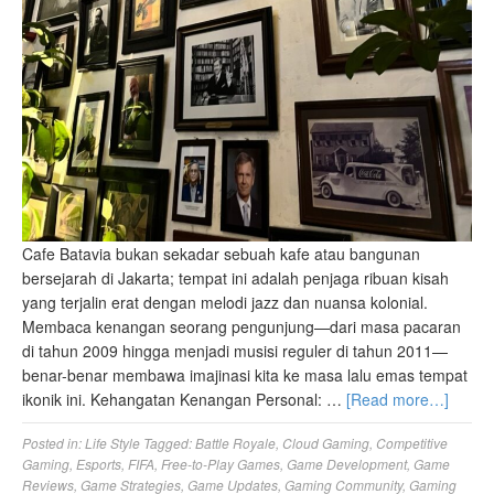
Cafe Batavia bukan sekadar sebuah kafe atau bangunan
bersejarah di Jakarta; tempat ini adalah penjaga ribuan kisah
yang terjalin erat dengan melodi jazz dan nuansa kolonial.
Membaca kenangan seorang pengunjung—dari masa pacaran
di tahun 2009 hingga menjadi musisi reguler di tahun 2011—
benar-benar membawa imajinasi kita ke masa lalu emas tempat
ikonik ini. Kehangatan Kenangan Personal: …
[Read more…]
Posted in:
Life Style
Tagged:
Battle Royale
,
Cloud Gaming
,
Competitive
Gaming
,
Esports
,
FIFA
,
Free-to-Play Games
,
Game Development
,
Game
Reviews
,
Game Strategies
,
Game Updates
,
Gaming Community
,
Gaming