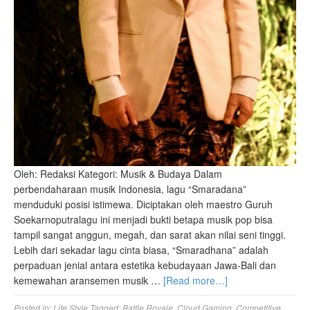
Oleh: Redaksi Kategori: Musik & Budaya Dalam
perbendaharaan musik Indonesia, lagu “Smaradana”
menduduki posisi istimewa. Diciptakan oleh maestro Guruh
Soekarnoputralagu ini menjadi bukti betapa musik pop bisa
tampil sangat anggun, megah, dan sarat akan nilai seni tinggi.
Lebih dari sekadar lagu cinta biasa, “Smaradhana” adalah
perpaduan jenial antara estetika kebudayaan Jawa-Bali dan
kemewahan aransemen musik …
[Read more…]
Posted in:
Life Style
Tagged:
Battle Royale
,
Cloud Gaming
,
Competitive