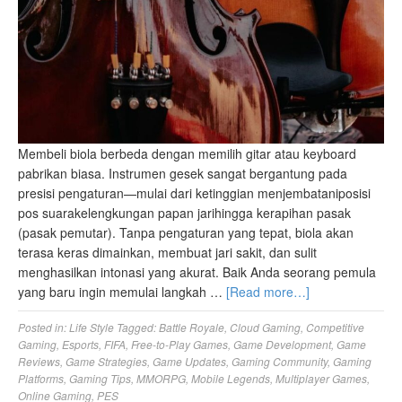
Membeli biola berbeda dengan memilih gitar atau keyboard
pabrikan biasa. Instrumen gesek sangat bergantung pada
presisi pengaturan—mulai dari ketinggian menjembataniposisi
pos suarakelengkungan papan jarihingga kerapihan pasak
(pasak pemutar). Tanpa pengaturan yang tepat, biola akan
terasa keras dimainkan, membuat jari sakit, dan sulit
menghasilkan intonasi yang akurat. Baik Anda seorang pemula
yang baru ingin memulai langkah …
[Read more…]
Posted in:
Life Style
Tagged:
Battle Royale
,
Cloud Gaming
,
Competitive
Gaming
,
Esports
,
FIFA
,
Free-to-Play Games
,
Game Development
,
Game
Reviews
,
Game Strategies
,
Game Updates
,
Gaming Community
,
Gaming
Platforms
,
Gaming Tips
,
MMORPG
,
Mobile Legends
,
Multiplayer Games
,
Online Gaming
,
PES