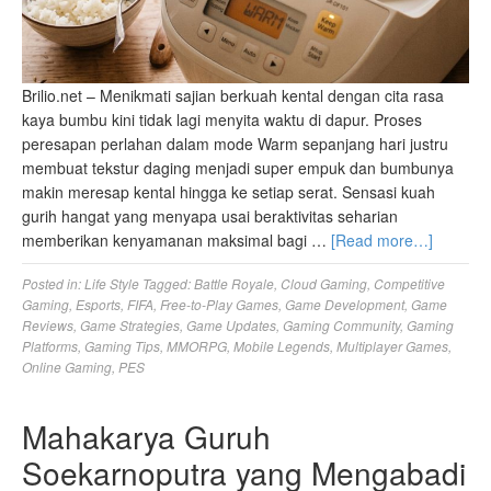
Brilio.net – Menikmati sajian berkuah kental dengan cita rasa
kaya bumbu kini tidak lagi menyita waktu di dapur. Proses
peresapan perlahan dalam mode Warm sepanjang hari justru
membuat tekstur daging menjadi super empuk dan bumbunya
makin meresap kental hingga ke setiap serat. Sensasi kuah
gurih hangat yang menyapa usai beraktivitas seharian
memberikan kenyamanan maksimal bagi …
[Read more…]
Posted in:
Life Style
Tagged:
Battle Royale
,
Cloud Gaming
,
Competitive
Gaming
,
Esports
,
FIFA
,
Free-to-Play Games
,
Game Development
,
Game
Reviews
,
Game Strategies
,
Game Updates
,
Gaming Community
,
Gaming
Platforms
,
Gaming Tips
,
MMORPG
,
Mobile Legends
,
Multiplayer Games
,
Online Gaming
,
PES
Mahakarya Guruh
Soekarnoputra yang Mengabadi