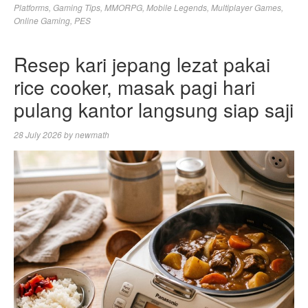
Platforms
,
Gaming Tips
,
MMORPG
,
Mobile Legends
,
Multiplayer Games
,
Online Gaming
,
PES
Resep kari jepang lezat pakai
rice cooker, masak pagi hari
pulang kantor langsung siap saji
28 July 2026
by
newmath