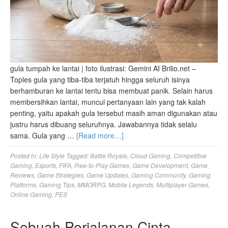
gula tumpah ke lantai | foto ilustrasi: Gemini AI Brilio.net –
Toples gula yang tiba-tiba terjatuh hingga seluruh isinya
berhamburan ke lantai tentu bisa membuat panik. Selain harus
membersihkan lantai, muncul pertanyaan lain yang tak kalah
penting, yaitu apakah gula tersebut masih aman digunakan atau
justru harus dibuang seluruhnya. Jawabannya tidak selalu
sama. Gula yang …
[Read more…]
Posted in:
Life Style
Tagged:
Battle Royale
,
Cloud Gaming
,
Competitive
Gaming
,
Esports
,
FIFA
,
Free-to-Play Games
,
Game Development
,
Game
Reviews
,
Game Strategies
,
Game Updates
,
Gaming Community
,
Gaming
Platforms
,
Gaming Tips
,
MMORPG
,
Mobile Legends
,
Multiplayer Games
,
Online Gaming
,
PES
Sebuah Perjalanan Cinta,