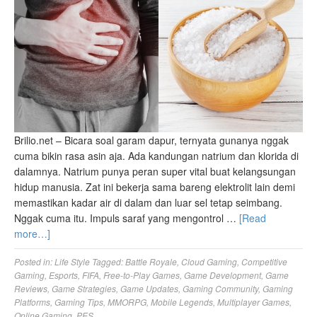
Brilio.net – Bicara soal garam dapur, ternyata gunanya nggak
cuma bikin rasa asin aja. Ada kandungan natrium dan klorida di
dalamnya. Natrium punya peran super vital buat kelangsungan
hidup manusia. Zat ini bekerja sama bareng elektrolit lain demi
memastikan kadar air di dalam dan luar sel tetap seimbang.
Nggak cuma itu. Impuls saraf yang mengontrol …
[Read
more…]
Posted in:
Life Style
Tagged:
Battle Royale
,
Cloud Gaming
,
Competitive
Gaming
,
Esports
,
FIFA
,
Free-to-Play Games
,
Game Development
,
Game
Reviews
,
Game Strategies
,
Game Updates
,
Gaming Community
,
Gaming
Platforms
,
Gaming Tips
,
MMORPG
,
Mobile Legends
,
Multiplayer Games
,
Online Gaming
,
PES