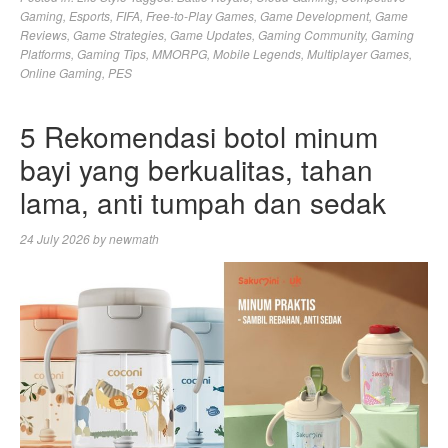
Gaming
,
Esports
,
FIFA
,
Free-to-Play Games
,
Game Development
,
Game
Reviews
,
Game Strategies
,
Game Updates
,
Gaming Community
,
Gaming
Platforms
,
Gaming Tips
,
MMORPG
,
Mobile Legends
,
Multiplayer Games
,
Online Gaming
,
PES
5 Rekomendasi botol minum
bayi yang berkualitas, tahan
lama, anti tumpah dan sedak
24 July 2026
by
newmath