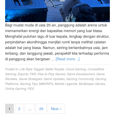
Bagi musisi muda di usia 20-an, panggung adalah arena untuk
memamerkan energi dan kapasitas memori yang luar biasa.
Menghafal puluhan lagu di luar kepala, lengkap dengan struktur,
perpindahan akordhingga menjilat rumit tanpa melihat catatan
adalah hal yang biasa. Namun, seiring bertambahnya usia, jam
terbang, dan tanggung jawab, perspektif kita terhadap performa
di panggung akan bergeser …
[Read more…]
Posted in:
Life Style
Tagged:
Battle Royale
,
Cloud Gaming
,
Competitive
Gaming
,
Esports
,
FIFA
,
Free-to-Play Games
,
Game Development
,
Game
Reviews
,
Game Strategies
,
Game Updates
,
Gaming Community
,
Gaming
Platforms
,
Gaming Tips
,
MMORPG
,
Mobile Legends
,
Multiplayer Games
,
Online Gaming
,
PES
1
2
…
29
Next »