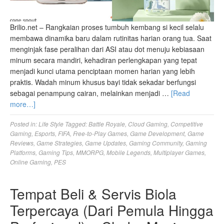
Brilio.net – Rangkaian proses tumbuh kembang si kecil selalu
membawa dinamika baru dalam rutinitas harian orang tua. Saat
menginjak fase peralihan dari ASI atau dot menuju kebiasaan
minum secara mandiri, kehadiran perlengkapan yang tepat
menjadi kunci utama penciptaan momen harian yang lebih
praktis. Wadah minum khusus bayi tidak sekadar berfungsi
sebagai penampung cairan, melainkan menjadi …
[Read
more…]
Posted in:
Life Style
Tagged:
Battle Royale
,
Cloud Gaming
,
Competitive
Gaming
,
Esports
,
FIFA
,
Free-to-Play Games
,
Game Development
,
Game
Reviews
,
Game Strategies
,
Game Updates
,
Gaming Community
,
Gaming
Platforms
,
Gaming Tips
,
MMORPG
,
Mobile Legends
,
Multiplayer Games
,
Online Gaming
,
PES
Tempat Beli & Servis Biola
Terpercaya (Dari Pemula Hingga