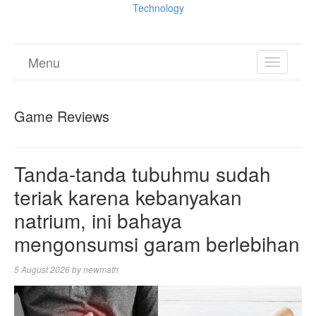
Technology
Menu
TOGGL
NAVIGA
Game Reviews
Tanda-tanda tubuhmu sudah
teriak karena kebanyakan
natrium, ini bahaya
mengonsumsi garam berlebihan
5 August 2026
by
newmath