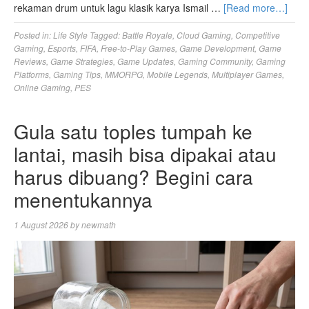
rekaman drum untuk lagu klasik karya Ismail …
[Read more…]
Posted in:
Life Style
Tagged:
Battle Royale
,
Cloud Gaming
,
Competitive
Gaming
,
Esports
,
FIFA
,
Free-to-Play Games
,
Game Development
,
Game
Reviews
,
Game Strategies
,
Game Updates
,
Gaming Community
,
Gaming
Platforms
,
Gaming Tips
,
MMORPG
,
Mobile Legends
,
Multiplayer Games
,
Online Gaming
,
PES
Gula satu toples tumpah ke
lantai, masih bisa dipakai atau
harus dibuang? Begini cara
menentukannya
1 August 2026
by
newmath