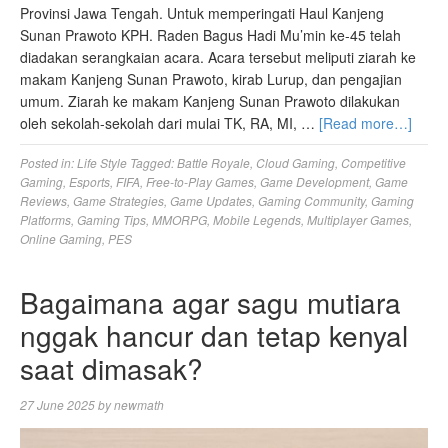
Provinsi Jawa Tengah. Untuk memperingati Haul Kanjeng
Sunan Prawoto KPH. Raden Bagus Hadi Mu’min ke-45 telah
diadakan serangkaian acara. Acara tersebut meliputi ziarah ke
makam Kanjeng Sunan Prawoto, kirab Lurup, dan pengajian
umum. Ziarah ke makam Kanjeng Sunan Prawoto dilakukan
oleh sekolah-sekolah dari mulai TK, RA, MI, …
[Read more…]
Posted in:
Life Style
Tagged:
Battle Royale
,
Cloud Gaming
,
Competitive
Gaming
,
Esports
,
FIFA
,
Free-to-Play Games
,
Game Development
,
Game
Reviews
,
Game Strategies
,
Game Updates
,
Gaming Community
,
Gaming
Platforms
,
Gaming Tips
,
MMORPG
,
Mobile Legends
,
Multiplayer Games
,
Online Gaming
,
PES
Bagaimana agar sagu mutiara
nggak hancur dan tetap kenyal
saat dimasak?
27 June 2025
by
newmath