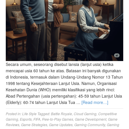
Secara umum, seseorang disebut lansia (lanjut usia) ketika
mencapai usia 60 tahun ke atas. Batasan ini banyak digunakan
di Indonesia, termasuk dalam Undang-Undang Nomor 13 Tahun
1998 tentang Kesejahteraan Lanjut Usia. Namun, Organisasi
Kesehatan Dunia (WHO) memiliki klasifikasi yang lebih rinci:
Abad Pertengahan (usia pertengahan): 45-59 tahun Lanjut Usia
(Elderly): 60-74 tahun Lanjut Usia Tua …
[Read more…]
Posted in:
Life Style
Tagged:
Battle Royale
,
Cloud Gaming
,
Competitive
Gaming
,
Esports
,
FIFA
,
Free-to-Play Games
,
Game Development
,
Game
Reviews
,
Game Strategies
,
Game Updates
,
Gaming Community
,
Gaming