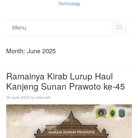
Technology
Menu
TOGGL
NAVIGA
Month:
June 2025
Ramainya Kirab Lurup Haul
Kanjeng Sunan Prawoto ke-45
29 June 2025
by
newmath