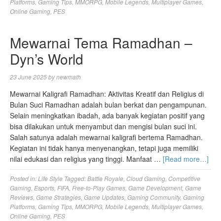
Platforms
,
Gaming Tips
,
MMORPG
,
Mobile Legends
,
Multiplayer Games
,
Online Gaming
,
PES
Mewarnai Tema Ramadhan –
Dyn’s World
23 June 2025
by
newmath
Mewarnai Kaligrafi Ramadhan: Aktivitas Kreatif dan Religius di
Bulan Suci Ramadhan adalah bulan berkat dan pengampunan.
Selain meningkatkan ibadah, ada banyak kegiatan positif yang
bisa dilakukan untuk menyambut dan mengisi bulan suci ini.
Salah satunya adalah mewarnai kaligrafi bertema Ramadhan.
Kegiatan ini tidak hanya menyenangkan, tetapi juga memiliki
nilai edukasi dan religius yang tinggi. Manfaat …
[Read more…]
Posted in:
Life Style
Tagged:
Battle Royale
,
Cloud Gaming
,
Competitive
Gaming
,
Esports
,
FIFA
,
Free-to-Play Games
,
Game Development
,
Game
Reviews
,
Game Strategies
,
Game Updates
,
Gaming Community
,
Gaming
Platforms
,
Gaming Tips
,
MMORPG
,
Mobile Legends
,
Multiplayer Games
,
Online Gaming
,
PES