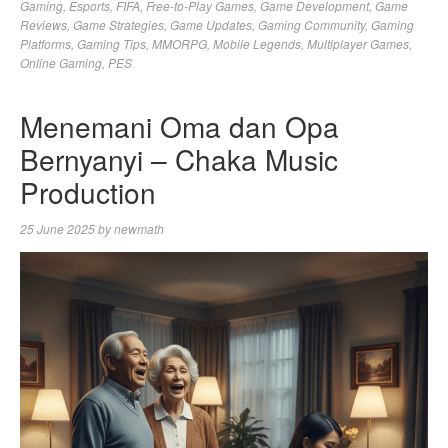
Gaming
,
Esports
,
FIFA
,
Free-to-Play Games
,
Game Development
,
Game
Reviews
,
Game Strategies
,
Game Updates
,
Gaming Community
,
Gaming
Platforms
,
Gaming Tips
,
MMORPG
,
Mobile Legends
,
Multiplayer Games
,
Online Gaming
,
PES
Menemani Oma dan Opa
Bernyanyi – Chaka Music
Production
25 June 2025
by
newmath