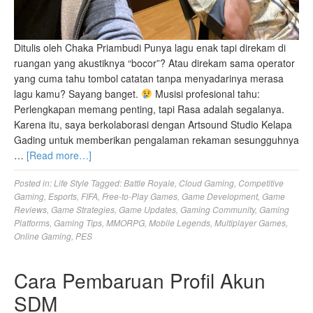
Ditulis oleh Chaka Priambudi Punya lagu enak tapi direkam di
ruangan yang akustiknya “bocor”? Atau direkam sama operator
yang cuma tahu tombol catatan tanpa menyadarinya merasa
lagu kamu? Sayang banget.
Musisi profesional tahu:
Perlengkapan memang penting, tapi Rasa adalah segalanya.
Karena itu, saya berkolaborasi dengan Artsound Studio Kelapa
Gading untuk memberikan pengalaman rekaman sesungguhnya
…
[Read more…]
Posted in:
Life Style
Tagged:
Battle Royale
,
Cloud Gaming
,
Competitive
Gaming
,
Esports
,
FIFA
,
Free-to-Play Games
,
Game Development
,
Game
Reviews
,
Game Strategies
,
Game Updates
,
Gaming Community
,
Gaming
Platforms
,
Gaming Tips
,
MMORPG
,
Mobile Legends
,
Multiplayer Games
,
Online Gaming
,
PES
Cara Pembaruan Profil Akun
SDM