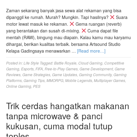
Zaman sekarang banyak jasa sewa alat rekaman yang bisa
dipanggil ke rumah. Murah? Mungkin. Tapi hasilnya?
Suara
motor lewat masuk ke rekaman.
Gema ruangan (reverb)
yang berantakan dan susah di-mixing.
Cuma dapat file
mentah (RAW), bingung mau diapain. Kalau kamu mau karyamu
dihargai, berikan kualitas terbaik. bersama Artsound Studio
Kelapa Gadingsaya menawarkan …
[Read more…]
Posted in:
Life Style
Tagged:
Battle Royale
,
Cloud Gaming
,
Competitive
Gaming
,
Esports
,
FIFA
,
Free-to-Play Games
,
Game Development
,
Game
Reviews
,
Game Strategies
,
Game Updates
,
Gaming Community
,
Gaming
Platforms
,
Gaming Tips
,
MMORPG
,
Mobile Legends
,
Multiplayer Games
,
Online Gaming
,
PES
Trik cerdas hangatkan makanan
tanpa microwave & panci
kukusan, cuma modal tutup
toples