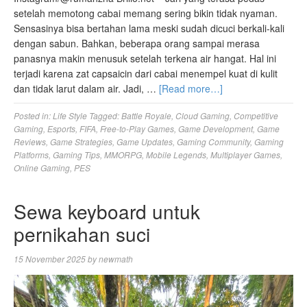
setelah memotong cabai memang sering bikin tidak nyaman.
Sensasinya bisa bertahan lama meski sudah dicuci berkali-kali
dengan sabun. Bahkan, beberapa orang sampai merasa
panasnya makin menusuk setelah terkena air hangat. Hal ini
terjadi karena zat capsaicin dari cabai menempel kuat di kulit
dan tidak larut dalam air. Jadi, …
[Read more…]
Posted in:
Life Style
Tagged:
Battle Royale
,
Cloud Gaming
,
Competitive
Gaming
,
Esports
,
FIFA
,
Free-to-Play Games
,
Game Development
,
Game
Reviews
,
Game Strategies
,
Game Updates
,
Gaming Community
,
Gaming
Platforms
,
Gaming Tips
,
MMORPG
,
Mobile Legends
,
Multiplayer Games
,
Online Gaming
,
PES
Sewa keyboard untuk
pernikahan suci
15 November 2025
by
newmath