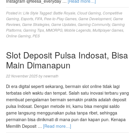
Instagram @feesa_everyday …
[Read more…]
Posted in:
Life Style
Tagged:
Battle Royale
,
Cloud Gaming
,
Competitive
Gaming
,
Esports
,
FIFA
,
Free-to-Play Games
,
Game Development
,
Game
Reviews
,
Game Strategies
,
Game Updates
,
Gaming Community
,
Gaming
Platforms
,
Gaming Tips
,
MMORPG
,
Mobile Legends
,
Multiplayer Games
,
Online Gaming
,
PES
Slot Deposit Pulsa Indosat, Bisa
Main Dimanapun
22 November 2025
by
newmath
Di era digital seperti sekarang, bermain slot online tidak lagi
terbatas oleh waktu dan tempat. Salah satu inovasi terbaru yang
membuat pengalaman bermain semakin praktis adalah deposit
pulsa Indosat. Dengan metode ini, kamu bisa mengisi saldo
game langsung menggunakan pulsa tanpa ribet, sehingga
permainan bisa dinikmati di mana pun dan kapan pun. Kenapa
Memilih Deposit …
[Read more…]