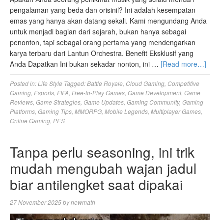
pengalaman yang beda dan orisinil? Ini adalah kesempatan
emas yang hanya akan datang sekali. Kami mengundang Anda
untuk menjadi bagian dari sejarah, bukan hanya sebagai
penonton, tapi sebagai orang pertama yang mendengarkan
karya terbaru dari Lantun Orchestra. Benefit Eksklusif yang
Anda Dapatkan Ini bukan sekadar nonton, ini …
[Read more…]
Posted in:
Life Style
Tagged:
Battle Royale
,
Cloud Gaming
,
Competitive
Gaming
,
Esports
,
FIFA
,
Free-to-Play Games
,
Game Development
,
Game
Reviews
,
Game Strategies
,
Game Updates
,
Gaming Community
,
Gaming
Platforms
,
Gaming Tips
,
MMORPG
,
Mobile Legends
,
Multiplayer Games
,
Online Gaming
,
PES
Tanpa perlu seasoning, ini trik
mudah mengubah wajan jadul
biar antilengket saat dipakai
27 November 2025
by
newmath