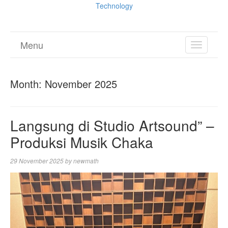
Technology
Menu
TOGGL
NAVIGA
Month:
November 2025
Langsung di Studio Artsound” –
Produksi Musik Chaka
29 November 2025
by
newmath