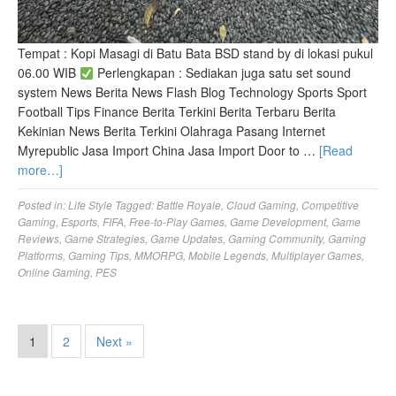
Tempat : Kopi Masagi di Batu Bata BSD stand by di lokasi pukul
06.00 WIB
Perlengkapan : Sediakan juga satu set sound
system News Berita News Flash Blog Technology Sports Sport
Football Tips Finance Berita Terkini Berita Terbaru Berita
Kekinian News Berita Terkini Olahraga Pasang Internet
Myrepublic Jasa Import China Jasa Import Door to …
[Read
more…]
Posted in:
Life Style
Tagged:
Battle Royale
,
Cloud Gaming
,
Competitive
Gaming
,
Esports
,
FIFA
,
Free-to-Play Games
,
Game Development
,
Game
Reviews
,
Game Strategies
,
Game Updates
,
Gaming Community
,
Gaming
Platforms
,
Gaming Tips
,
MMORPG
,
Mobile Legends
,
Multiplayer Games
,
Online Gaming
,
PES
1
2
Next »