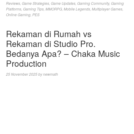
Reviews
,
Game Strategies
,
Game Updates
,
Gaming Community
,
Gaming
Platforms
,
Gaming Tips
,
MMORPG
,
Mobile Legends
,
Multiplayer Games
,
Online Gaming
,
PES
Rekaman di Rumah vs
Rekaman di Studio Pro.
Bedanya Apa? – Chaka Music
Production
25 November 2025
by
newmath