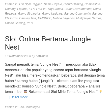
Posted in:
Life Style
Tagged:
Battle Royale
,
Cloud Gaming
,
Competitive
Gaming
,
Esports
,
FIFA
,
Free-to-Play Games
,
Game Development
,
Game
Reviews
,
Game Strategies
,
Game Updates
,
Gaming Community
,
Gaming
Platforms
,
Gaming Tips
,
MMORPG
,
Mobile Legends
,
Multiplayer Games
,
Online Gaming
,
PES
Slot Online Bertema Jungle
Nest
18 November 2025
by
newmath
Sangat menarik tema “Jungle Nest” — meskipun aku tidak
menemukan slot populer yang secara tepat bernama “Jungle
Nest”, aku bisa merekomendasikan beberapa slot dengan tema
hutan / sarang hutan (“jungle”) + elemen alam liar yang bisa
mendekati konsep “Jungle Nest”. Berikut beberapa + analisis
tema + ide:
Rekomendasi Slot Mirip Tema “Jungle Nest”
…
[Read more…]
Posted in:
Tak Berkategori