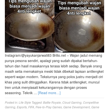
Instagram/@yayukanjarwati83 Brilio.net – Wajan jadul memang
punya pesona sendiri, apalagi yang sudah dipakai bertahun-
tahun dan hasil masakannya terasa lebih sedap. Banyak orang
masih setia memakainya meski tidak dibekali lapisan antilengket
seperti wajan modern. Teksturnya yang polos justru menjadi ciri
khas yang sulit ditinggalkan. Karena tidak antilengket, muncul
tren untuk menyiasati kekurangannya dengan proses
seasoning. Teknik …
[Read more…]
Posted in:
Life Style
Tagged:
Battle Royale
,
Cloud Gaming
,
Competitive
Gaming
,
Esports
,
FIFA
,
Free-to-Play Games
,
Game Development
,
Game