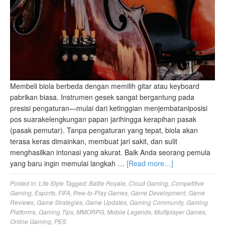
Membeli biola berbeda dengan memilih gitar atau keyboard
pabrikan biasa. Instrumen gesek sangat bergantung pada
presisi pengaturan—mulai dari ketinggian menjembataniposisi
pos suarakelengkungan papan jarihingga kerapihan pasak
(pasak pemutar). Tanpa pengaturan yang tepat, biola akan
terasa keras dimainkan, membuat jari sakit, dan sulit
menghasilkan intonasi yang akurat. Baik Anda seorang pemula
yang baru ingin memulai langkah …
[Read more…]
Posted in:
Life Style
Tagged:
Battle Royale
,
Cloud Gaming
,
Competitive
Gaming
,
Esports
,
FIFA
,
Free-to-Play Games
,
Game Development
,
Game
Reviews
,
Game Strategies
,
Game Updates
,
Gaming Community
,
Gaming
Platforms
,
Gaming Tips
,
MMORPG
,
Mobile Legends
,
Multiplayer Games
,
Online Gaming
,
PES