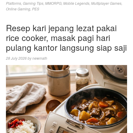
Platforms
,
Gaming Tips
,
MMORPG
,
Mobile Legends
,
Multiplayer Games
,
Online Gaming
,
PES
Resep kari jepang lezat pakai
rice cooker, masak pagi hari
pulang kantor langsung siap saji
28 July 2026
by
newmath