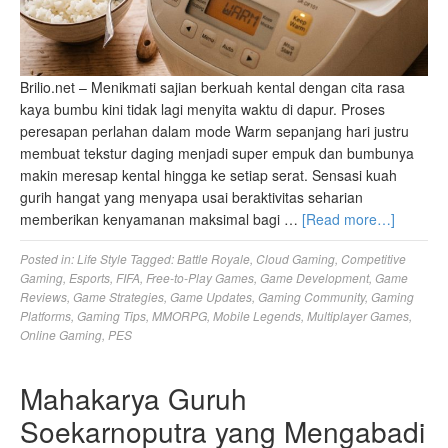
Brilio.net – Menikmati sajian berkuah kental dengan cita rasa
kaya bumbu kini tidak lagi menyita waktu di dapur. Proses
peresapan perlahan dalam mode Warm sepanjang hari justru
membuat tekstur daging menjadi super empuk dan bumbunya
makin meresap kental hingga ke setiap serat. Sensasi kuah
gurih hangat yang menyapa usai beraktivitas seharian
memberikan kenyamanan maksimal bagi …
[Read more…]
Posted in:
Life Style
Tagged:
Battle Royale
,
Cloud Gaming
,
Competitive
Gaming
,
Esports
,
FIFA
,
Free-to-Play Games
,
Game Development
,
Game
Reviews
,
Game Strategies
,
Game Updates
,
Gaming Community
,
Gaming
Platforms
,
Gaming Tips
,
MMORPG
,
Mobile Legends
,
Multiplayer Games
,
Online Gaming
,
PES
Mahakarya Guruh
Soekarnoputra yang Mengabadi