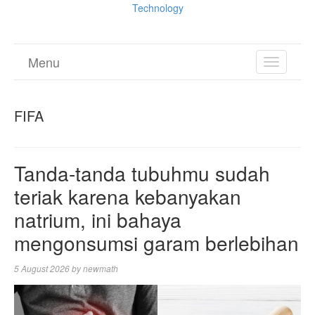
Technology
Menu
TOGGL
NAVIGA
FIFA
Tanda-tanda tubuhmu sudah
teriak karena kebanyakan
natrium, ini bahaya
mengonsumsi garam berlebihan
5 August 2026
by
newmath