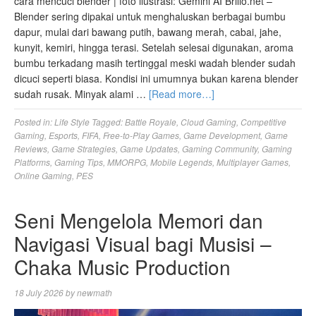
cara mencuci blender | foto ilustrasi: Gemini AI Brilio.net –
Blender sering dipakai untuk menghaluskan berbagai bumbu
dapur, mulai dari bawang putih, bawang merah, cabai, jahe,
kunyit, kemiri, hingga terasi. Setelah selesai digunakan, aroma
bumbu terkadang masih tertinggal meski wadah blender sudah
dicuci seperti biasa. Kondisi ini umumnya bukan karena blender
sudah rusak. Minyak alami …
[Read more…]
Posted in:
Life Style
Tagged:
Battle Royale
,
Cloud Gaming
,
Competitive
Gaming
,
Esports
,
FIFA
,
Free-to-Play Games
,
Game Development
,
Game
Reviews
,
Game Strategies
,
Game Updates
,
Gaming Community
,
Gaming
Platforms
,
Gaming Tips
,
MMORPG
,
Mobile Legends
,
Multiplayer Games
,
Online Gaming
,
PES
Seni Mengelola Memori dan
Navigasi Visual bagi Musisi –
Chaka Music Production
18 July 2026
by
newmath