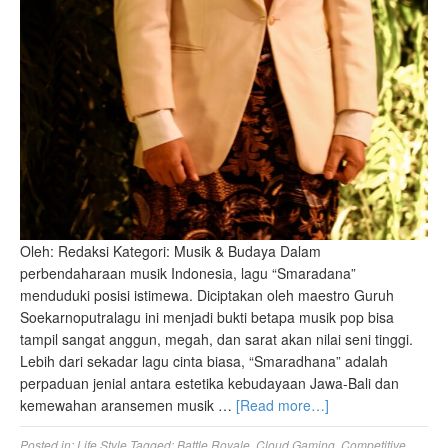
Oleh: Redaksi Kategori: Musik & Budaya Dalam
perbendaharaan musik Indonesia, lagu “Smaradana”
menduduki posisi istimewa. Diciptakan oleh maestro Guruh
Soekarnoputralagu ini menjadi bukti betapa musik pop bisa
tampil sangat anggun, megah, dan sarat akan nilai seni tinggi.
Lebih dari sekadar lagu cinta biasa, “Smaradhana” adalah
perpaduan jenial antara estetika kebudayaan Jawa-Bali dan
kemewahan aransemen musik …
[Read more…]
Posted in:
Life Style
Tagged:
Battle Royale
,
Cloud Gaming
,
Competitive