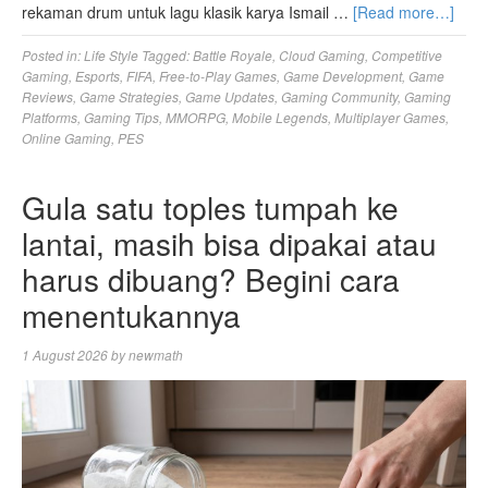
rekaman drum untuk lagu klasik karya Ismail …
[Read more…]
Posted in:
Life Style
Tagged:
Battle Royale
,
Cloud Gaming
,
Competitive
Gaming
,
Esports
,
FIFA
,
Free-to-Play Games
,
Game Development
,
Game
Reviews
,
Game Strategies
,
Game Updates
,
Gaming Community
,
Gaming
Platforms
,
Gaming Tips
,
MMORPG
,
Mobile Legends
,
Multiplayer Games
,
Online Gaming
,
PES
Gula satu toples tumpah ke
lantai, masih bisa dipakai atau
harus dibuang? Begini cara
menentukannya
1 August 2026
by
newmath