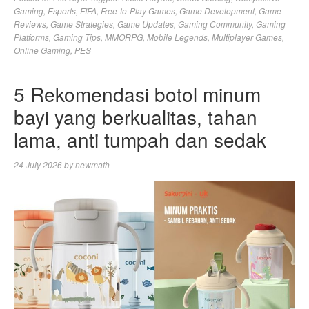
Gaming
,
Esports
,
FIFA
,
Free-to-Play Games
,
Game Development
,
Game
Reviews
,
Game Strategies
,
Game Updates
,
Gaming Community
,
Gaming
Platforms
,
Gaming Tips
,
MMORPG
,
Mobile Legends
,
Multiplayer Games
,
Online Gaming
,
PES
5 Rekomendasi botol minum
bayi yang berkualitas, tahan
lama, anti tumpah dan sedak
24 July 2026
by
newmath