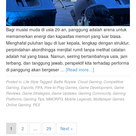
Bagi musisi muda di usia 20-an, panggung adalah arena untuk
memamerkan energi dan kapasitas memori yang luar biasa.
Menghafal puluhan lagu di luar kepala, lengkap dengan struktur,
perpindahan akordhingga menjilat rumit tanpa melihat catatan
adalah hal yang biasa. Namun, seiring bertambahnya usia, jam
terbang, dan tanggung jawab, perspektif kita terhadap performa
di panggung akan bergeser …
[Read more…]
Posted in:
Life Style
Tagged:
Battle Royale
,
Cloud Gaming
,
Competitive
Gaming
,
Esports
,
FIFA
,
Free-to-Play Games
,
Game Development
,
Game
Reviews
,
Game Strategies
,
Game Updates
,
Gaming Community
,
Gaming
Platforms
,
Gaming Tips
,
MMORPG
,
Mobile Legends
,
Multiplayer Games
,
Online Gaming
,
PES
1
2
…
29
Next »