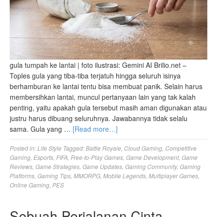
gula tumpah ke lantai | foto ilustrasi: Gemini AI Brilio.net –
Toples gula yang tiba-tiba terjatuh hingga seluruh isinya
berhamburan ke lantai tentu bisa membuat panik. Selain harus
membersihkan lantai, muncul pertanyaan lain yang tak kalah
penting, yaitu apakah gula tersebut masih aman digunakan atau
justru harus dibuang seluruhnya. Jawabannya tidak selalu
sama. Gula yang …
[Read more…]
Posted in:
Life Style
Tagged:
Battle Royale
,
Cloud Gaming
,
Competitive
Gaming
,
Esports
,
FIFA
,
Free-to-Play Games
,
Game Development
,
Game
Reviews
,
Game Strategies
,
Game Updates
,
Gaming Community
,
Gaming
Platforms
,
Gaming Tips
,
MMORPG
,
Mobile Legends
,
Multiplayer Games
,
Online Gaming
,
PES
Sebuah Perjalanan Cinta,