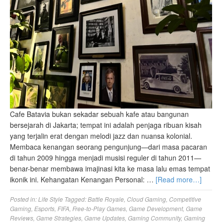
Cafe Batavia bukan sekadar sebuah kafe atau bangunan
bersejarah di Jakarta; tempat ini adalah penjaga ribuan kisah
yang terjalin erat dengan melodi jazz dan nuansa kolonial.
Membaca kenangan seorang pengunjung—dari masa pacaran
di tahun 2009 hingga menjadi musisi reguler di tahun 2011—
benar-benar membawa imajinasi kita ke masa lalu emas tempat
ikonik ini. Kehangatan Kenangan Personal: …
[Read more…]
Posted in:
Life Style
Tagged:
Battle Royale
,
Cloud Gaming
,
Competitive
Gaming
,
Esports
,
FIFA
,
Free-to-Play Games
,
Game Development
,
Game
Reviews
,
Game Strategies
,
Game Updates
,
Gaming Community
,
Gaming