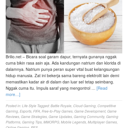
Brilio.net – Bicara soal garam dapur, ternyata gunanya nggak
cuma bikin rasa asin aja. Ada kandungan natrium dan klorida di
dalamnya. Natrium punya peran super vital buat kelangsungan
hidup manusia. Zat ini bekerja sama bareng elektrolit lain demi
memastikan kadar air di dalam dan luar sel tetap seimbang.
Nggak cuma itu. Impuls saraf yang mengontrol …
[Read
more…]
Posted in:
Life Style
Tagged:
Battle Royale
,
Cloud Gaming
,
Competitive
Gaming
,
Esports
,
FIFA
,
Free-to-Play Games
,
Game Development
,
Game
Reviews
,
Game Strategies
,
Game Updates
,
Gaming Community
,
Gaming
Platforms
,
Gaming Tips
,
MMORPG
,
Mobile Legends
,
Multiplayer Games
,
Online Gaming
,
PES