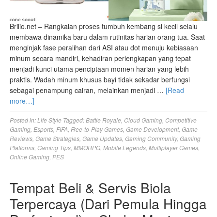
Brilio.net – Rangkaian proses tumbuh kembang si kecil selalu
membawa dinamika baru dalam rutinitas harian orang tua. Saat
menginjak fase peralihan dari ASI atau dot menuju kebiasaan
minum secara mandiri, kehadiran perlengkapan yang tepat
menjadi kunci utama penciptaan momen harian yang lebih
praktis. Wadah minum khusus bayi tidak sekadar berfungsi
sebagai penampung cairan, melainkan menjadi …
[Read
more…]
Posted in:
Life Style
Tagged:
Battle Royale
,
Cloud Gaming
,
Competitive
Gaming
,
Esports
,
FIFA
,
Free-to-Play Games
,
Game Development
,
Game
Reviews
,
Game Strategies
,
Game Updates
,
Gaming Community
,
Gaming
Platforms
,
Gaming Tips
,
MMORPG
,
Mobile Legends
,
Multiplayer Games
,
Online Gaming
,
PES
Tempat Beli & Servis Biola
Terpercaya (Dari Pemula Hingga