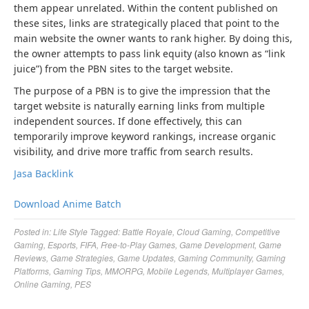
them appear unrelated. Within the content published on
these sites, links are strategically placed that point to the
main website the owner wants to rank higher. By doing this,
the owner attempts to pass link equity (also known as “link
juice”) from the PBN sites to the target website.
The purpose of a PBN is to give the impression that the
target website is naturally earning links from multiple
independent sources. If done effectively, this can
temporarily improve keyword rankings, increase organic
visibility, and drive more traffic from search results.
Jasa Backlink
Download Anime Batch
Posted in:
Life Style
Tagged:
Battle Royale
,
Cloud Gaming
,
Competitive
Gaming
,
Esports
,
FIFA
,
Free-to-Play Games
,
Game Development
,
Game
Reviews
,
Game Strategies
,
Game Updates
,
Gaming Community
,
Gaming
Platforms
,
Gaming Tips
,
MMORPG
,
Mobile Legends
,
Multiplayer Games
,
Online Gaming
,
PES