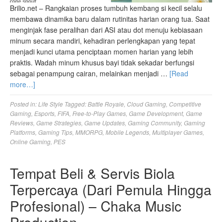
Brilio.net – Rangkaian proses tumbuh kembang si kecil selalu
membawa dinamika baru dalam rutinitas harian orang tua. Saat
menginjak fase peralihan dari ASI atau dot menuju kebiasaan
minum secara mandiri, kehadiran perlengkapan yang tepat
menjadi kunci utama penciptaan momen harian yang lebih
praktis. Wadah minum khusus bayi tidak sekadar berfungsi
sebagai penampung cairan, melainkan menjadi …
[Read
more…]
Posted in:
Life Style
Tagged:
Battle Royale
,
Cloud Gaming
,
Competitive
Gaming
,
Esports
,
FIFA
,
Free-to-Play Games
,
Game Development
,
Game
Reviews
,
Game Strategies
,
Game Updates
,
Gaming Community
,
Gaming
Platforms
,
Gaming Tips
,
MMORPG
,
Mobile Legends
,
Multiplayer Games
,
Online Gaming
,
PES
Tempat Beli & Servis Biola
Terpercaya (Dari Pemula Hingga
Profesional) – Chaka Music
Production