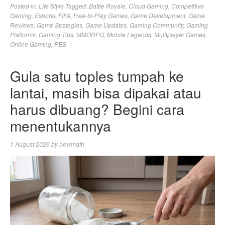
Posted in:
Life Style
Tagged:
Battle Royale
,
Cloud Gaming
,
Competitive
Gaming
,
Esports
,
FIFA
,
Free-to-Play Games
,
Game Development
,
Game
Reviews
,
Game Strategies
,
Game Updates
,
Gaming Community
,
Gaming
Platforms
,
Gaming Tips
,
MMORPG
,
Mobile Legends
,
Multiplayer Games
,
Online Gaming
,
PES
Gula satu toples tumpah ke
lantai, masih bisa dipakai atau
harus dibuang? Begini cara
menentukannya
1 August 2026
by
newmath