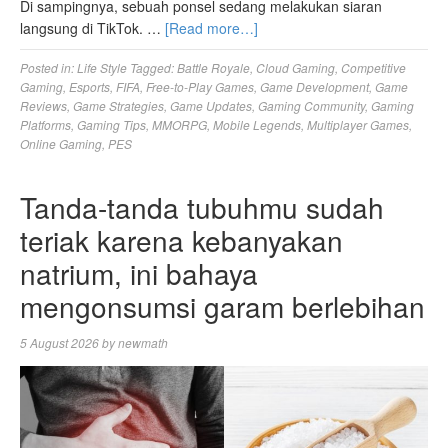
Di sampingnya, sebuah ponsel sedang melakukan siaran
langsung di TikTok. …
[Read more…]
Posted in:
Life Style
Tagged:
Battle Royale
,
Cloud Gaming
,
Competitive
Gaming
,
Esports
,
FIFA
,
Free-to-Play Games
,
Game Development
,
Game
Reviews
,
Game Strategies
,
Game Updates
,
Gaming Community
,
Gaming
Platforms
,
Gaming Tips
,
MMORPG
,
Mobile Legends
,
Multiplayer Games
,
Online Gaming
,
PES
Tanda-tanda tubuhmu sudah
teriak karena kebanyakan
natrium, ini bahaya
mengonsumsi garam berlebihan
5 August 2026
by
newmath