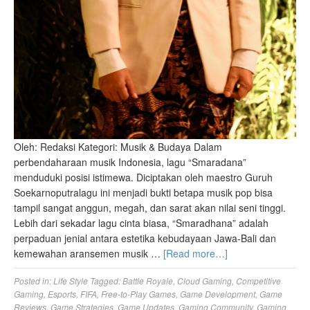
Oleh: Redaksi Kategori: Musik & Budaya Dalam
perbendaharaan musik Indonesia, lagu “Smaradana”
menduduki posisi istimewa. Diciptakan oleh maestro Guruh
Soekarnoputralagu ini menjadi bukti betapa musik pop bisa
tampil sangat anggun, megah, dan sarat akan nilai seni tinggi.
Lebih dari sekadar lagu cinta biasa, “Smaradhana” adalah
perpaduan jenial antara estetika kebudayaan Jawa-Bali dan
kemewahan aransemen musik …
[Read more…]
Posted in:
Life Style
Tagged:
Battle Royale
,
Cloud Gaming
,
Competitive
Gaming
,
Esports
,
FIFA
,
Free-to-Play Games
,
Game Development
,
Game
Reviews
,
Game Strategies
,
Game Updates
,
Gaming Community
,
Gaming