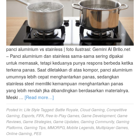
panci aluminium vs stainless | foto ilustrasi: Gemini AI Brilio.net
– Panci aluminium dan stainless sama-sama sering dipakai
untuk memasak, tetapi keduanya punya respons berbeda ketika
terkena panas. Saat diletakkan di atas kompor, panci aluminium
umumnya lebih cepat menghantarkan panas, sedangkan
stainless steel memiliki kemampuan menghantarkan panas
yang lebih rendah jika dibandingkan berdasarkan materialnya.
Meski …
[Read more…]
Posted in:
Life Style
Tagged:
Battle Royale
,
Cloud Gaming
,
Competitive
Gaming
,
Esports
,
FIFA
,
Free-to-Play Games
,
Game Development
,
Game
Reviews
,
Game Strategies
,
Game Updates
,
Gaming Community
,
Gaming
Platforms
,
Gaming Tips
,
MMORPG
,
Mobile Legends
,
Multiplayer Games
,
Online Gaming
,
PES