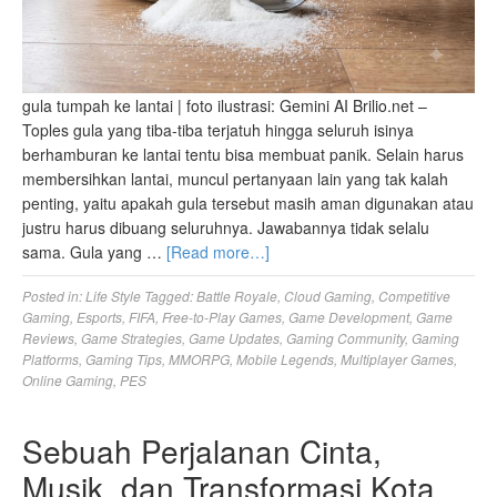
gula tumpah ke lantai | foto ilustrasi: Gemini AI Brilio.net –
Toples gula yang tiba-tiba terjatuh hingga seluruh isinya
berhamburan ke lantai tentu bisa membuat panik. Selain harus
membersihkan lantai, muncul pertanyaan lain yang tak kalah
penting, yaitu apakah gula tersebut masih aman digunakan atau
justru harus dibuang seluruhnya. Jawabannya tidak selalu
sama. Gula yang …
[Read more…]
Posted in:
Life Style
Tagged:
Battle Royale
,
Cloud Gaming
,
Competitive
Gaming
,
Esports
,
FIFA
,
Free-to-Play Games
,
Game Development
,
Game
Reviews
,
Game Strategies
,
Game Updates
,
Gaming Community
,
Gaming
Platforms
,
Gaming Tips
,
MMORPG
,
Mobile Legends
,
Multiplayer Games
,
Online Gaming
,
PES
Sebuah Perjalanan Cinta,
Musik, dan Transformasi Kota