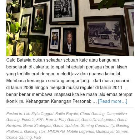
Cafe Batavia bukan sekadar sebuah kafe atau bangunan
bersejarah di Jakarta; tempat ini adalah penjaga ribuan kisah
yang terjalin erat dengan melodi jazz dan nuansa kolonial.
Membaca kenangan seorang pengunjung—dari masa pacaran
di tahun 2009 hingga menjadi musisi reguler di tahun 2011—
benar-benar membawa imajinasi kita ke masa lalu emas tempat
ikonik ini. Kehangatan Kenangan Personal: …
[Read more…]
Posted in:
Life Style
Tagged:
Battle Royale
,
Cloud Gaming
,
Competitive
Gaming
,
Esports
,
FIFA
,
Free-to-Play Games
,
Game Development
,
Game
Reviews
,
Game Strategies
,
Game Updates
,
Gaming Community
,
Gaming
Platforms
,
Gaming Tips
,
MMORPG
,
Mobile Legends
,
Multiplayer Games
,
Online Gaming
,
PES