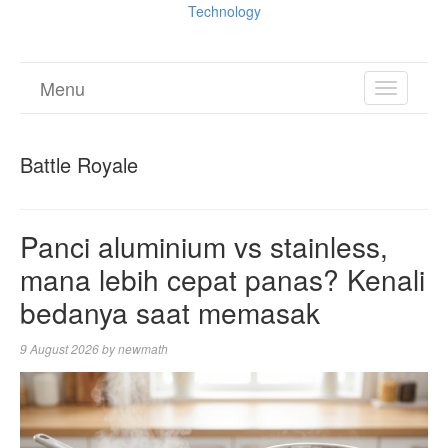
Technology
Menu
TOGGL
NAVIGA
Battle Royale
Panci aluminium vs stainless,
mana lebih cepat panas? Kenali
bedanya saat memasak
9 August 2026
by
newmath