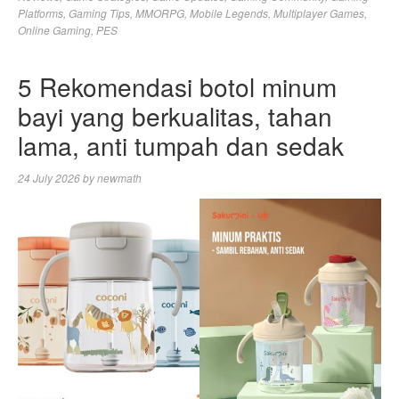
Platforms
,
Gaming Tips
,
MMORPG
,
Mobile Legends
,
Multiplayer Games
,
Online Gaming
,
PES
5 Rekomendasi botol minum
bayi yang berkualitas, tahan
lama, anti tumpah dan sedak
24 July 2026
by
newmath