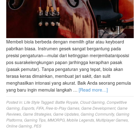
Membeli biola berbeda dengan memilih gitar atau keyboard
pabrikan biasa. Instrumen gesek sangat bergantung pada
presisi pengaturan—mulai dari ketinggian menjembataniposisi
pos suarakelengkungan papan jarihingga kerapihan pasak
(pasak pemutar). Tanpa pengaturan yang tepat, biola akan
terasa keras dimainkan, membuat jari sakit, dan sulit
menghasilkan intonasi yang akurat. Baik Anda seorang pemula
yang baru ingin memulai langkah …
[Read more…]
Posted in:
Life Style
Tagged:
Battle Royale
,
Cloud Gaming
,
Competitive
Gaming
,
Esports
,
FIFA
,
Free-to-Play Games
,
Game Development
,
Game
Reviews
,
Game Strategies
,
Game Updates
,
Gaming Community
,
Gaming
Platforms
,
Gaming Tips
,
MMORPG
,
Mobile Legends
,
Multiplayer Games
,
Online Gaming
,
PES