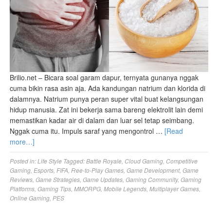
Brilio.net – Bicara soal garam dapur, ternyata gunanya nggak
cuma bikin rasa asin aja. Ada kandungan natrium dan klorida di
dalamnya. Natrium punya peran super vital buat kelangsungan
hidup manusia. Zat ini bekerja sama bareng elektrolit lain demi
memastikan kadar air di dalam dan luar sel tetap seimbang.
Nggak cuma itu. Impuls saraf yang mengontrol …
[Read
more…]
Posted in:
Life Style
Tagged:
Battle Royale
,
Cloud Gaming
,
Competitive
Gaming
,
Esports
,
FIFA
,
Free-to-Play Games
,
Game Development
,
Game
Reviews
,
Game Strategies
,
Game Updates
,
Gaming Community
,
Gaming
Platforms
,
Gaming Tips
,
MMORPG
,
Mobile Legends
,
Multiplayer Games
,
Online Gaming
,
PES