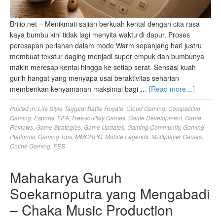
Brilio.net – Menikmati sajian berkuah kental dengan cita rasa
kaya bumbu kini tidak lagi menyita waktu di dapur. Proses
peresapan perlahan dalam mode Warm sepanjang hari justru
membuat tekstur daging menjadi super empuk dan bumbunya
makin meresap kental hingga ke setiap serat. Sensasi kuah
gurih hangat yang menyapa usai beraktivitas seharian
memberikan kenyamanan maksimal bagi …
[Read more…]
Posted in:
Life Style
Tagged:
Battle Royale
,
Cloud Gaming
,
Competitive
Gaming
,
Esports
,
FIFA
,
Free-to-Play Games
,
Game Development
,
Game
Reviews
,
Game Strategies
,
Game Updates
,
Gaming Community
,
Gaming
Platforms
,
Gaming Tips
,
MMORPG
,
Mobile Legends
,
Multiplayer Games
,
Online Gaming
,
PES
Mahakarya Guruh
Soekarnoputra yang Mengabadi
– Chaka Music Production