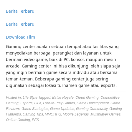
Berita Terbaru
Berita Terbaru
Download Film
Gaming center adalah sebuah tempat atau fasilitas yang
menyediakan berbagai perangkat dan layanan untuk
bermain video game, baik di PC, konsol, maupun mesin
arcade. Gaming center ini bisa dikunjungi oleh siapa saja
yang ingin bermain game secara individu atau bersama
teman-teman. Beberapa gaming center juga sering
digunakan sebagai lokasi turnamen game atau esports.
Posted in:
Life Style
Tagged:
Battle Royale
,
Cloud Gaming
,
Competitive
Gaming
,
Esports
,
FIFA
,
Free-to-Play Games
,
Game Development
,
Game
Reviews
,
Game Strategies
,
Game Updates
,
Gaming Community
,
Gaming
Platforms
,
Gaming Tips
,
MMORPG
,
Mobile Legends
,
Multiplayer Games
,
Online Gaming
,
PES