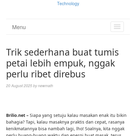
Technology
Menu
TOGGL
NAVIGA
Trik sederhana buat tumis
petai lebih empuk, nggak
perlu ribet direbus
20 August 2025
by
newmath
Brilio.net –
Siapa yang setuju kalau masakan enak itu bikin
bahagia? Tapi, kalau masaknya praktis dan cepat, rasanya
kenikmatannya bisa nambah lagi, lho! Soalnya, kita nggak
perlu buang-buang waktu dan energi buat masak, terus