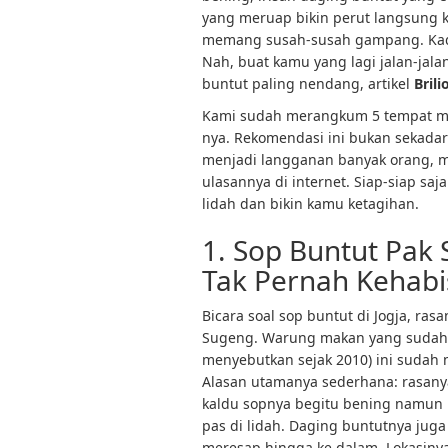
yang meruap bikin perut langsung
memang susah-susah gampang. Kada
Nah, buat kamu yang lagi jalan-jala
buntut paling nendang, artikel
Bril
Kami sudah merangkum 5 tempat mak
nya. Rekomendasi ini bukan sekadar 
menjadi langganan banyak orang, mu
ulasannya di internet. Siap-siap s
lidah dan bikin kamu ketagihan.
1. Sop Buntut Pak
Tak Pernah Kehabi
Bicara soal sop buntut di Jogja, ra
Sugeng. Warung makan yang sudah b
menyebutkan sejak 2010) ini sudah 
Alasan utamanya sederhana: rasan
kaldu sopnya begitu bening namun m
pas di lidah. Daging buntutnya ju
meresap hingga ke dalam. Lokasiny