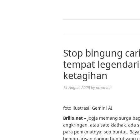
Stop bingung cari 
tempat legendari
ketagihan
14 August 2025
by
newmath
foto ilustrasi: Gemini AI
Brilio.net –
Jogja memang surga bagi
angkringan, atau sate klathak, ada 
para penikmatnya: sop buntut. Bay
bening, irisan daging buntut yang 