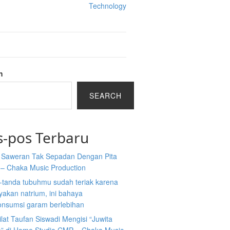
Technology
h
SEARCH
s-pos Terbaru
a Saweran Tak Sepadan Dengan Pita
 – Chaka Music Production
-tanda tubuhmu sudah teriak karena
akan natrium, ini bahaya
nsumsi garam berlebihan
ilat Taufan Siswadi Mengisi “Juwita