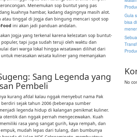
Malam
 keroncongan. Menemukan sop buntut yang pas
Produ
ng kuahnya hambar, kadang dagingnya masih alot.
Gula s
n atau tinggal di Jogja dan bingung mencari spot sop
bisa d
ioFood
ini akan jadi panduan andalan.
menen
an Jogja yang terkenal karena kelezatan sop buntut-
Sebuah
populer, tapi juga sudah teruji oleh waktu dan
Trans
lai dari warga lokal hingga wisatawan dilihat dari
Produ
aja untuk merasakan wisata kuliner yang memanjakan
Ko
 Sugeng: Sang Legenda yang
No co
san Pembeli
sanya kurang afdal kalau nggak menyebut nama Pak
erdiri sejak tahun 2006 (beberapa sumber
menjadi legenda hidup di kalangan penikmat kuliner.
ya otentik dan nggak pernah mengecewakan. Kuah
emiliki rasa yang sangat gurih, kaya rempah, dan
ga empuk, mudah lepas dari tulang, dan bumbunya
a berada di Jalan HOS Cokroaminoto, membuatnya