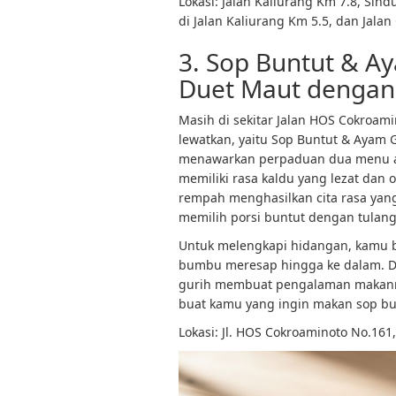
Lokasi: Jalan Kaliurang Km 7.8, Sin
di Jalan Kaliurang Km 5.5, dan Jala
3. Sop Buntut & A
Duet Maut denga
Masih di sekitar Jalan HOS Cokroam
lewatkan, yaitu Sop Buntut & Ayam 
menawarkan perpaduan dua menu an
memiliki rasa kaldu yang lezat dan 
rempah menghasilkan cita rasa yan
memilih porsi buntut dengan tulang
Untuk melengkapi hidangan, kamu 
bumbu meresap hingga ke dalam. D
gurih membuat pengalaman makanmu
buat kamu yang ingin makan sop bunt
Lokasi: Jl. HOS Cokroaminoto No.161,