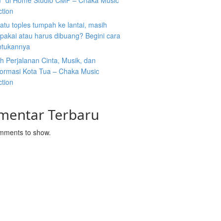
” di Home Studio CMP – Chaka Music
ction
atu toples tumpah ke lantai, masih
ipakai atau harus dibuang? Begini cara
tukannya
 Perjalanan Cinta, Musik, dan
formasi Kota Tua – Chaka Music
ction
mentar Terbaru
mments to show.