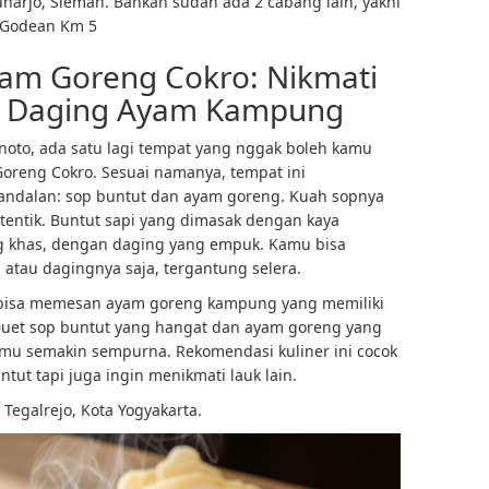
duharjo, Sleman. Bahkan sudah ada 2 cabang lain, yakni
n Godean Km 5
yam Goreng Cokro: Nikmati
n Daging Ayam Kampung
inoto, ada satu lagi tempat yang nggak boleh kamu
Goreng Cokro. Sesuai namanya, tempat ini
dalan: sop buntut dan ayam goreng. Kuah sopnya
otentik. Buntut sapi yang dimasak dengan kaya
g khas, dengan daging yang empuk. Kamu bisa
 atau dagingnya saja, tergantung selera.
bisa memesan ayam goreng kampung yang memiliki
uet sop buntut yang hangat dan ayam goreng yang
 semakin sempurna. Rekomendasi kuliner ini cocok
ut tapi juga ingin menikmati lauk lain.
 Tegalrejo, Kota Yogyakarta.