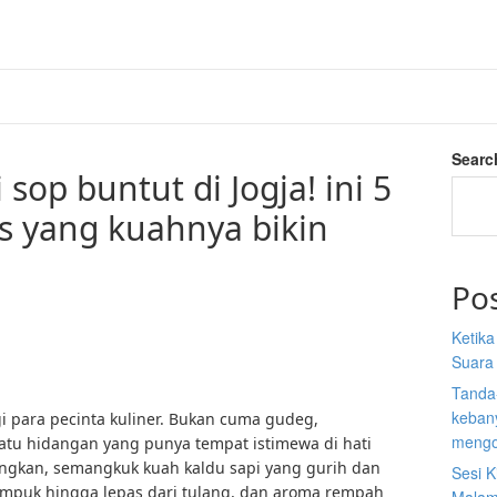
Searc
sop buntut di Jogja! ini 5
s yang kuahnya bikin
Po
Ketik
Suara
Tanda
kebany
 para pecinta kuliner. Bukan cuma gudeg,
mengo
satu hidangan yang punya tempat istimewa di hati
angkan, semangkuk kuah kaldu sapi yang gurih dan
Sesi K
empuk hingga lepas dari tulang, dan aroma rempah