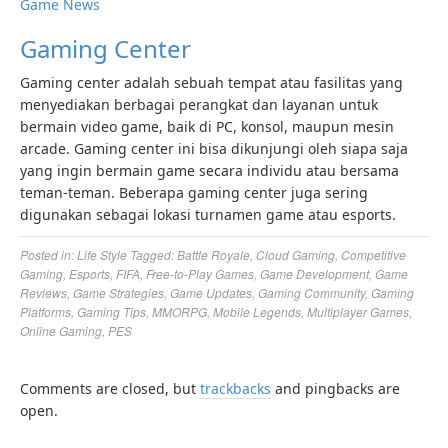
Game News
Gaming Center
Gaming center adalah sebuah tempat atau fasilitas yang
menyediakan berbagai perangkat dan layanan untuk
bermain video game, baik di PC, konsol, maupun mesin
arcade. Gaming center ini bisa dikunjungi oleh siapa saja
yang ingin bermain game secara individu atau bersama
teman-teman. Beberapa gaming center juga sering
digunakan sebagai lokasi turnamen game atau esports.
Posted in:
Life Style
Tagged:
Battle Royale
,
Cloud Gaming
,
Competitive
Gaming
,
Esports
,
FIFA
,
Free-to-Play Games
,
Game Development
,
Game
Reviews
,
Game Strategies
,
Game Updates
,
Gaming Community
,
Gaming
Platforms
,
Gaming Tips
,
MMORPG
,
Mobile Legends
,
Multiplayer Games
,
Online Gaming
,
PES
Comments are closed, but
trackbacks
and pingbacks are
open.