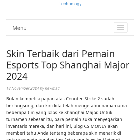
Technology
Menu
TOGGL
NAVIGA
Skin Terbaik dari Pemain
Esports Top Shanghai Major
2024
18 November 2024
by
newmath
Bulan kompetisi papan atas Counter-Strike 2 sudah
berlangsung, dan kini kita telah mengetahui nama-nama
beberapa tim yang lolos ke Shanghai Major. Untuk
turnamen sebesar itu, para pemain suka menyegarkan
inventaris mereka, dan hari ini, Blog CS.MONEY akan
memberi tahu Anda tentang beberapa skin menarik di
antara pemain top dan tim Asia yang lolos ke Major di