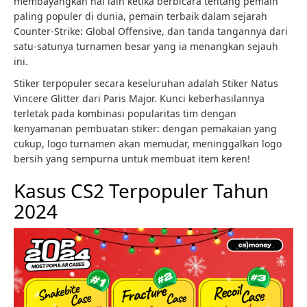
membayangkan hal lain ketika berbicara tentang pemain
paling populer di dunia, pemain terbaik dalam sejarah
Counter-Strike: Global Offensive, dan tanda tangannya dari
satu-satunya turnamen besar yang ia menangkan sejauh
ini.
Stiker terpopuler secara keseluruhan adalah Stiker Natus
Vincere Glitter dari Paris Major. Kunci keberhasilannya
terletak pada kombinasi popularitas tim dengan
kenyamanan pembuatan stiker: dengan pemakaian yang
cukup, logo turnamen akan memudar, meninggalkan logo
bersih yang sempurna untuk membuat item keren!
Kasus CS2 Terpopuler Tahun
2024