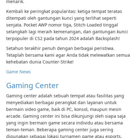
menarik.
Kembali ke peringkat popularitas: ketiga tempat teratas
ditempati oleh gantungan kunci yang terlihat seperti
senjata. Pocket AWP nomor tiga, Stitch-Loaded tinggal
selangkah lagi meraih kemenangan, dan gantungan kunci
terpopuler di CS2 pada tahun 2024 adalah Backsplash!
Setahun terakhir penuh dengan berbagai peristiwa.
Tetaplah bersama kami agar Anda tidak melewatkan semua
kehebatan dunia Counter-Strike!
Game News
Gaming Center
Gaming center adalah sebuah tempat atau fasilitas yang
menyediakan berbagai perangkat dan layanan untuk
bermain video game, baik di PC, konsol, maupun mesin
arcade. Gaming center ini bisa dikunjungi oleh siapa saja
yang ingin bermain game secara individu atau bersama
teman-teman. Beberapa gaming center juga sering
digunakan sebagai lokasi turnamen game atau esports.