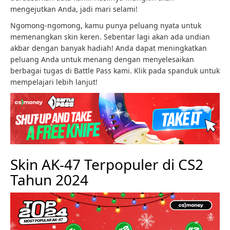
mengejutkan Anda, jadi mari selami!
Ngomong-ngomong, kamu punya peluang nyata untuk
memenangkan skin keren. Sebentar lagi akan ada undian
akbar dengan banyak hadiah! Anda dapat meningkatkan
peluang Anda untuk menang dengan menyelesaikan
berbagai tugas di Battle Pass kami. Klik pada spanduk untuk
mempelajari lebih lanjut!
Skin AK-47 Terpopuler di CS2
Tahun 2024