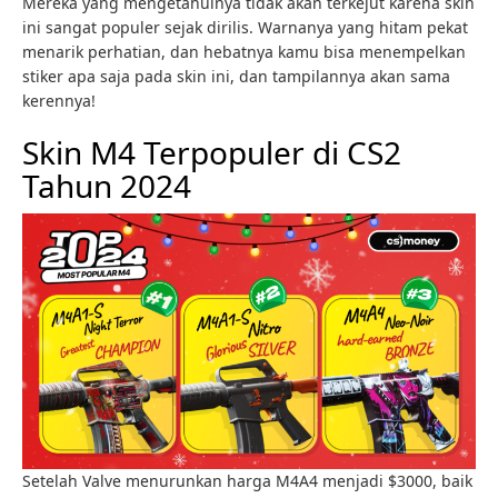
Mereka yang mengetahuinya tidak akan terkejut karena skin
ini sangat populer sejak dirilis. Warnanya yang hitam pekat
menarik perhatian, dan hebatnya kamu bisa menempelkan
stiker apa saja pada skin ini, dan tampilannya akan sama
kerennya!
Skin M4 Terpopuler di CS2
Tahun 2024
Setelah Valve menurunkan harga M4A4 menjadi $3000, baik