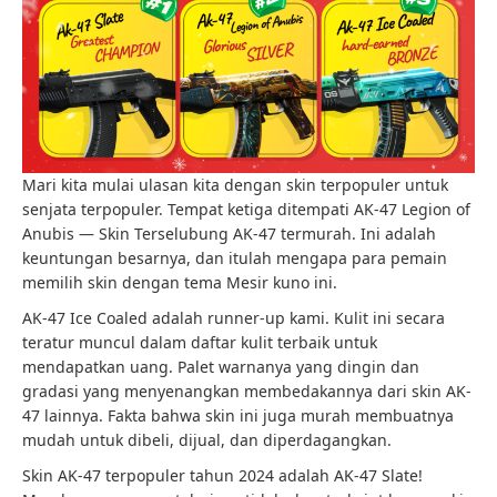
Mari kita mulai ulasan kita dengan skin terpopuler untuk
senjata terpopuler. Tempat ketiga ditempati AK-47 Legion of
Anubis — Skin Terselubung AK-47 termurah. Ini adalah
keuntungan besarnya, dan itulah mengapa para pemain
memilih skin dengan tema Mesir kuno ini.
AK-47 Ice Coaled adalah runner-up kami. Kulit ini secara
teratur muncul dalam daftar kulit terbaik untuk
mendapatkan uang. Palet warnanya yang dingin dan
gradasi yang menyenangkan membedakannya dari skin AK-
47 lainnya. Fakta bahwa skin ini juga murah membuatnya
mudah untuk dibeli, dijual, dan diperdagangkan.
Skin AK-47 terpopuler tahun 2024 adalah AK-47 Slate!