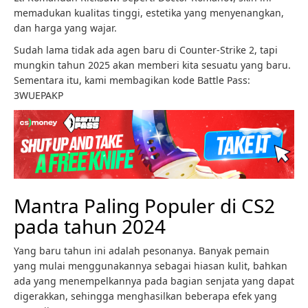
memadukan kualitas tinggi, estetika yang menyenangkan,
dan harga yang wajar.
Sudah lama tidak ada agen baru di Counter-Strike 2, tapi
mungkin tahun 2025 akan memberi kita sesuatu yang baru.
Sementara itu, kami membagikan kode Battle Pass:
3WUEPAKP
Mantra Paling Populer di CS2
pada tahun 2024
Yang baru tahun ini adalah pesonanya. Banyak pemain
yang mulai menggunakannya sebagai hiasan kulit, bahkan
ada yang menempelkannya pada bagian senjata yang dapat
digerakkan, sehingga menghasilkan beberapa efek yang