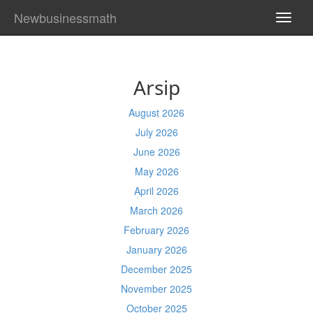
Newbusinessmath
TOGG
NAVI
Arsip
August 2026
July 2026
June 2026
May 2026
April 2026
March 2026
February 2026
January 2026
December 2025
November 2025
October 2025