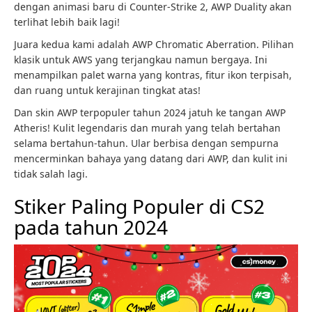
dengan animasi baru di Counter-Strike 2, AWP Duality akan
terlihat lebih baik lagi!
Juara kedua kami adalah AWP Chromatic Aberration. Pilihan
klasik untuk AWS yang terjangkau namun bergaya. Ini
menampilkan palet warna yang kontras, fitur ikon terpisah,
dan ruang untuk kerajinan tingkat atas!
Dan skin AWP terpopuler tahun 2024 jatuh ke tangan AWP
Atheris! Kulit legendaris dan murah yang telah bertahan
selama bertahun-tahun. Ular berbisa dengan sempurna
mencerminkan bahaya yang datang dari AWP, dan kulit ini
tidak salah lagi.
Stiker Paling Populer di CS2
pada tahun 2024