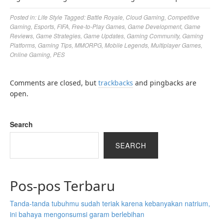
Posted in:
Life Style
Tagged:
Battle Royale
,
Cloud Gaming
,
Competitive
Gaming
,
Esports
,
FIFA
,
Free-to-Play Games
,
Game Development
,
Game
Reviews
,
Game Strategies
,
Game Updates
,
Gaming Community
,
Gaming
Platforms
,
Gaming Tips
,
MMORPG
,
Mobile Legends
,
Multiplayer Games
,
Online Gaming
,
PES
Comments are closed, but
trackbacks
and pingbacks are
open.
Search
SEARCH
Pos-pos Terbaru
Tanda-tanda tubuhmu sudah teriak karena kebanyakan natrium,
ini bahaya mengonsumsi garam berlebihan