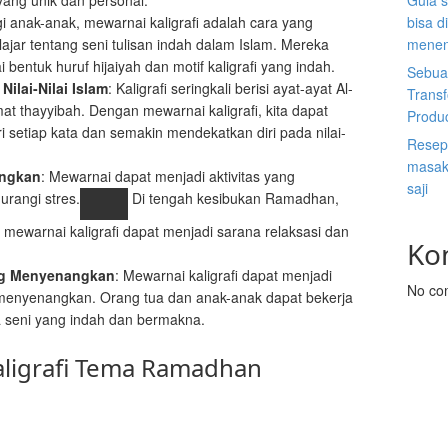
yang unik dan personal.
Gula s
gi anak-anak, mewarnai kaligrafi adalah cara yang
bisa d
jar tentang seni tulisan indah dalam Islam. Mereka
menen
bentuk huruf hijaiyah dan motif kaligrafi yang indah.
Sebuah
ilai-Nilai Islam
: Kaligrafi seringkali berisi ayat-ayat Al-
Trans
mat thayyibah. Dengan mewarnai kaligrafi, kita dapat
Produ
setiap kata dan semakin mendekatkan diri pada nilai-
Resep 
masak 
angkan
: Mewarnai dapat menjadi aktivitas yang
saji
rangi stres.
Di tengah kesibukan Ramadhan,
mewarnai kaligrafi dapat menjadi sarana relaksasi dan
Ko
ng Menyenangkan
: Mewarnai kaligrafi dapat menjadi
No co
 menyenangkan. Orang tua dan anak-anak dapat bekerja
 seni yang indah dan bermakna.
ligrafi Tema Ramadhan