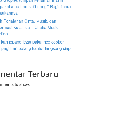
atu toples tumpah ke lantai, masih
ipakai atau harus dibuang? Begini cara
tukannya
 Perjalanan Cinta, Musik, dan
formasi Kota Tua – Chaka Music
ction
kari jepang lezat pakai rice cooker,
pagi hari pulang kantor langsung siap
mentar Terbaru
mments to show.