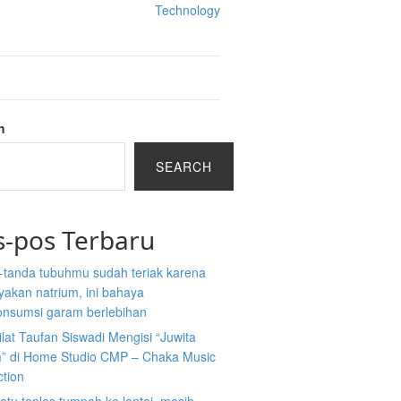
Technology
h
SEARCH
s-pos Terbaru
-tanda tubuhmu sudah teriak karena
akan natrium, ini bahaya
nsumsi garam berlebihan
ilat Taufan Siswadi Mengisi “Juwita
” di Home Studio CMP – Chaka Music
ction