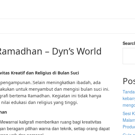
Searc
amadhan – Dyn’s World
tas Kreatif dan Religius di Bulan Suci
Po
n pengampunan.
Selain meningkatkan ibadah, ada
ilakukan untuk menyambut dan mengisi bulan suci ini.
Tanda
grafi bertema Ramadhan. Kegiatan ini tidak hanya
kebany
ilai edukasi dan religius yang tinggi.
mengo
han
Sesi K
Malam
 Mewarnai kaligrafi memberikan ruang bagi kreativitas
Produ
n beragam pilihan warna dan teknik, setiap orang dapat