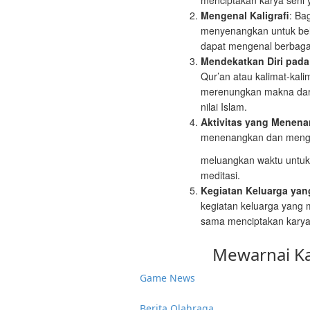
menciptakan karya seni 
Mengenal Kaligrafi
: Ba
menyenangkan untuk bela
dapat mengenal berbagai 
Mendekatkan Diri pada N
Qur’an atau kalimat-kali
merenungkan makna dari 
nilai Islam.
Aktivitas yang Menen
menenangkan dan mengu
meluangkan waktu untuk 
meditasi.
Kegiatan Keluarga ya
kegiatan keluarga yang
sama menciptakan karya
Mewarnai Ka
Game News
Berita Olahraga