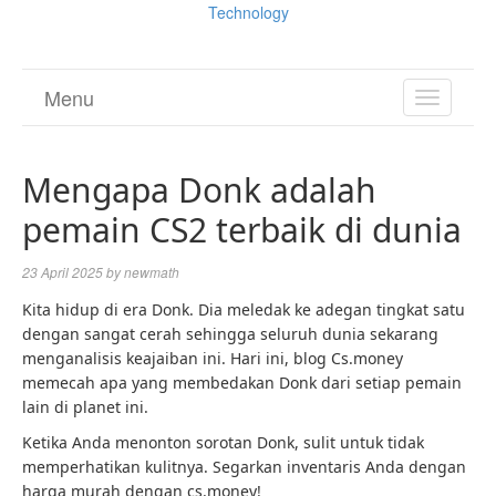
Technology
Menu
TOGGL
NAVIGA
Mengapa Donk adalah
pemain CS2 terbaik di dunia
23 April 2025
by
newmath
Kita hidup di era Donk. Dia meledak ke adegan tingkat satu
dengan sangat cerah sehingga seluruh dunia sekarang
menganalisis keajaiban ini. Hari ini, blog Cs.money
memecah apa yang membedakan Donk dari setiap pemain
lain di planet ini.
Ketika Anda menonton sorotan Donk, sulit untuk tidak
memperhatikan kulitnya. Segarkan inventaris Anda dengan
harga murah dengan cs.money!