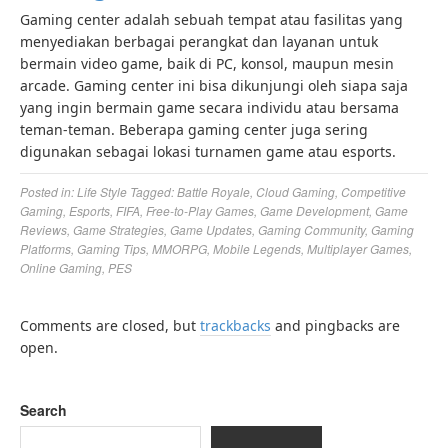
Gaming center adalah sebuah tempat atau fasilitas yang
menyediakan berbagai perangkat dan layanan untuk
bermain video game, baik di PC, konsol, maupun mesin
arcade. Gaming center ini bisa dikunjungi oleh siapa saja
yang ingin bermain game secara individu atau bersama
teman-teman. Beberapa gaming center juga sering
digunakan sebagai lokasi turnamen game atau esports.
Posted in:
Life Style
Tagged:
Battle Royale
,
Cloud Gaming
,
Competitive
Gaming
,
Esports
,
FIFA
,
Free-to-Play Games
,
Game Development
,
Game
Reviews
,
Game Strategies
,
Game Updates
,
Gaming Community
,
Gaming
Platforms
,
Gaming Tips
,
MMORPG
,
Mobile Legends
,
Multiplayer Games
,
Online Gaming
,
PES
Comments are closed, but
trackbacks
and pingbacks are
open.
Search