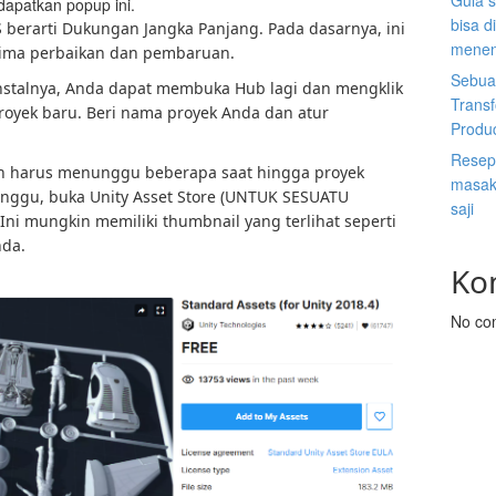
Gula s
apatkan popup ini.
bisa d
S berarti Dukungan Jangka Panjang. Pada dasarnya, ini
menen
erima perbaikan dan pembaruan.
Sebuah
nstalnya, Anda dapat membuka Hub lagi dan mengklik
Trans
royek baru. Beri nama proyek Anda dan atur
Produ
Resep 
an harus menunggu beberapa saat hingga proyek
masak 
nggu, buka Unity Asset Store (UNTUK SESUATU
saji
(Ini mungkin memiliki thumbnail yang terlihat seperti
nda.
Ko
No co