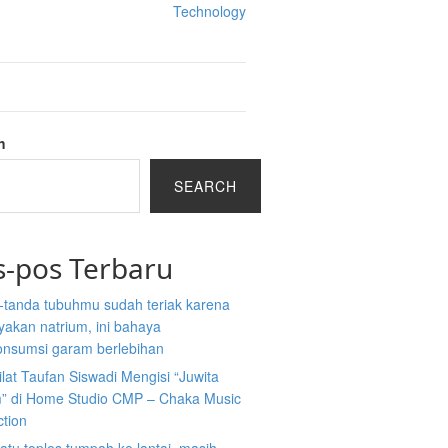
Technology
h
SEARCH
s-pos Terbaru
-tanda tubuhmu sudah teriak karena
akan natrium, ini bahaya
nsumsi garam berlebihan
ilat Taufan Siswadi Mengisi “Juwita
” di Home Studio CMP – Chaka Music
ction