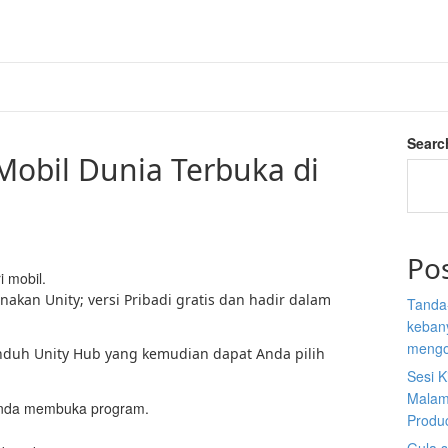
Searc
bil Dunia Terbuka di
Po
 mobil.
kan Unity; versi Pribadi gratis dan hadir dalam
Tanda
kebany
mengo
nduh Unity Hub yang kemudian dapat Anda pilih
Sesi K
Malam
 Anda membuka program.
Produ