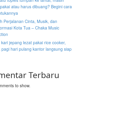
atu toples tumpah ke lantai, masih
ipakai atau harus dibuang? Begini cara
tukannya
 Perjalanan Cinta, Musik, dan
formasi Kota Tua – Chaka Music
ction
kari jepang lezat pakai rice cooker,
pagi hari pulang kantor langsung siap
mentar Terbaru
mments to show.