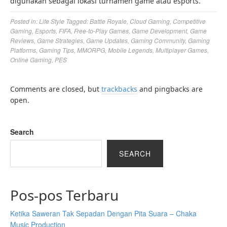
digunakan sebagai lokasi turnamen game atau esports.
Posted in:
Life Style
Tagged:
Battle Royale
,
Cloud Gaming
,
Competitive
Gaming
,
Esports
,
FIFA
,
Free-to-Play Games
,
Game Development
,
Game
Reviews
,
Game Strategies
,
Game Updates
,
Gaming Community
,
Gaming
Platforms
,
Gaming Tips
,
MMORPG
,
Mobile Legends
,
Multiplayer Games
,
Online Gaming
,
PES
Comments are closed, but
trackbacks
and pingbacks are
open.
Search
SEARCH
Pos-pos Terbaru
Ketika Saweran Tak Sepadan Dengan Pita Suara – Chaka
Music Production