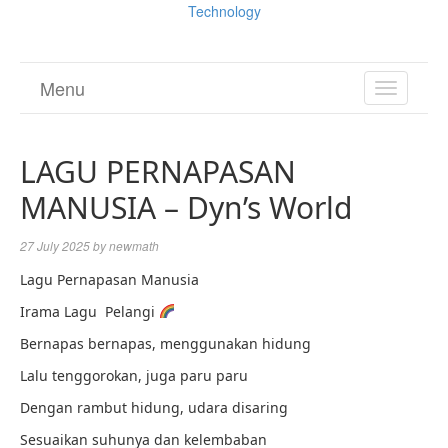
Technology
Menu
TOGGL
NAVIGA
LAGU PERNAPASAN
MANUSIA – Dyn’s World
27 July 2025
by
newmath
Lagu Pernapasan Manusia
Irama Lagu Pelangi
Bernapas bernapas, menggunakan hidung
Lalu tenggorokan, juga paru paru
Dengan rambut hidung, udara disaring
Sesuaikan suhunya dan kelembaban