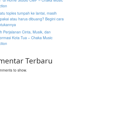
” di Home Studio CMP – Chaka Music
ction
atu toples tumpah ke lantai, masih
ipakai atau harus dibuang? Begini cara
tukannya
 Perjalanan Cinta, Musik, dan
formasi Kota Tua – Chaka Music
ction
mentar Terbaru
mments to show.