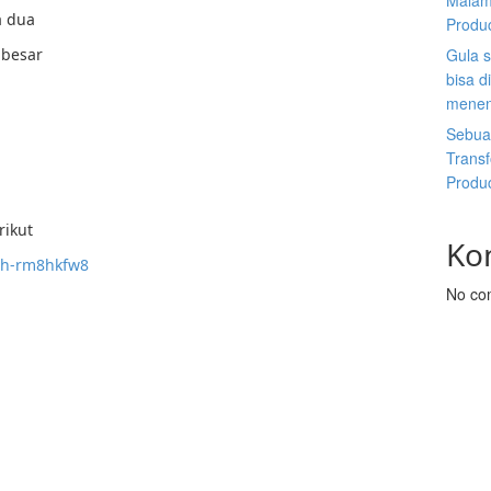
Malam
a dua
Produ
h besar
Gula s
bisa d
menen
Sebuah
Trans
Produ
rikut
Ko
eh-rm8hkfw8
No co