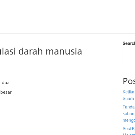
Searc
ulasi darah manusia
Po
a dua
Ketik
h besar
Suara
Tanda
kebany
mengo
Sesi K