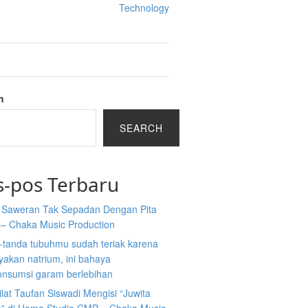
Technology
h
SEARCH
s-pos Terbaru
a Saweran Tak Sepadan Dengan Pita
 – Chaka Music Production
-tanda tubuhmu sudah teriak karena
akan natrium, ini bahaya
nsumsi garam berlebihan
ilat Taufan Siswadi Mengisi “Juwita