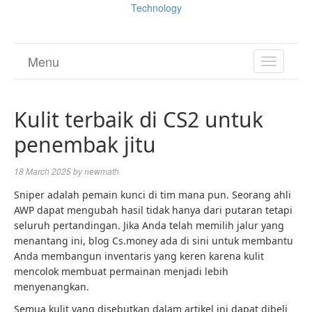
Technology
Menu
TOGGL
NAVIGA
Kulit terbaik di CS2 untuk
penembak jitu
18 March 2025
by
newmath
Sniper adalah pemain kunci di tim mana pun. Seorang ahli
AWP dapat mengubah hasil tidak hanya dari putaran tetapi
seluruh pertandingan. Jika Anda telah memilih jalur yang
menantang ini, blog Cs.money ada di sini untuk membantu
Anda membangun inventaris yang keren karena kulit
mencolok membuat permainan menjadi lebih
menyenangkan.
Semua kulit yang disebutkan dalam artikel ini dapat dibeli