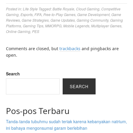
Posted in:
Life Style
Tagged:
Battle Royale
,
Cloud Gaming
,
Competitive
Gaming
,
Esports
,
FIFA
,
Free-to-Play Games
,
Game Development
,
Game
Reviews
,
Game Strategies
,
Game Updates
,
Gaming Community
,
Gaming
Platforms
,
Gaming Tips
,
MMORPG
,
Mobile Legends
,
Multiplayer Games
,
Online Gaming
,
PES
Comments are closed, but
trackbacks
and pingbacks are
open.
Search
SEARCH
Pos-pos Terbaru
Tanda-tanda tubuhmu sudah teriak karena kebanyakan natrium,
ini bahaya mengonsumsi garam berlebihan