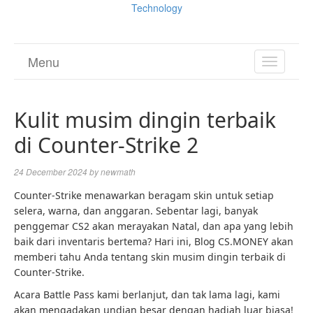
Technology
Menu
TOGGL
NAVIGA
Kulit musim dingin terbaik
di Counter-Strike 2
24 December 2024
by
newmath
Counter-Strike menawarkan beragam skin untuk setiap
selera, warna, dan anggaran. Sebentar lagi, banyak
penggemar CS2 akan merayakan Natal, dan apa yang lebih
baik dari inventaris bertema? Hari ini, Blog CS.MONEY akan
memberi tahu Anda tentang skin musim dingin terbaik di
Counter-Strike.
Acara Battle Pass kami berlanjut, dan tak lama lagi, kami
akan mengadakan undian besar dengan hadiah luar biasa!