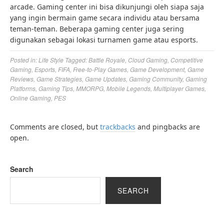
arcade. Gaming center ini bisa dikunjungi oleh siapa saja
yang ingin bermain game secara individu atau bersama
teman-teman. Beberapa gaming center juga sering
digunakan sebagai lokasi turnamen game atau esports.
Posted in:
Life Style
Tagged:
Battle Royale
,
Cloud Gaming
,
Competitive
Gaming
,
Esports
,
FIFA
,
Free-to-Play Games
,
Game Development
,
Game
Reviews
,
Game Strategies
,
Game Updates
,
Gaming Community
,
Gaming
Platforms
,
Gaming Tips
,
MMORPG
,
Mobile Legends
,
Multiplayer Games
,
Online Gaming
,
PES
Comments are closed, but
trackbacks
and pingbacks are
open.
Search
SEARCH