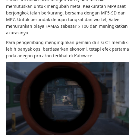
memutuskan untuk mengubah meta. Keakuratan MP9 saat
berjongkok telah berkurang, bersama dengan MP5-SD dan
MP7. Untuk bertindak dengan tongkat dan wortel, Valve
menurunkan biaya FAMAS sebesar $ 100 dan meningkatkan
akurasinya.
Para pengembang menginginkan pemain di sisi CT memiliki
lebih banyak opsi berdasarkan ekonomi, tetapi efek pertama
pada adegan pro akan terlihat di Katowice.