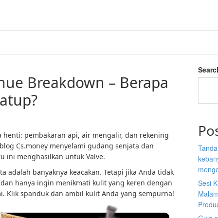
Searc
nue Breakdown – Berapa
katup?
Po
 henti: pembakaran api, air mengalir, dan rekening
, blog Cs.money menyelami gudang senjata dan
Tanda
u ini menghasilkan untuk Valve.
kebany
mengo
ta adalah banyaknya keacakan. Tetapi jika Anda tidak
dan hanya ingin menikmati kulit yang keren dengan
Sesi K
i. Klik spanduk dan ambil kulit Anda yang sempurna!
Malam
Produ