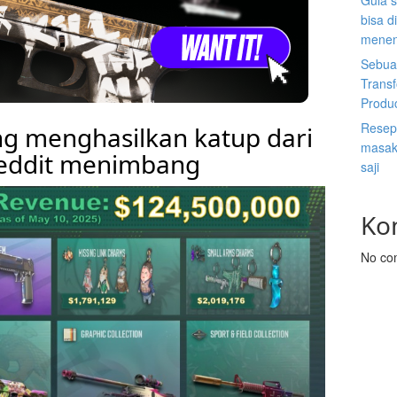
Gula s
bisa d
menen
Sebuah
Trans
Produ
Resep 
g menghasilkan katup dari
masak 
Reddit menimbang
saji
Ko
No co