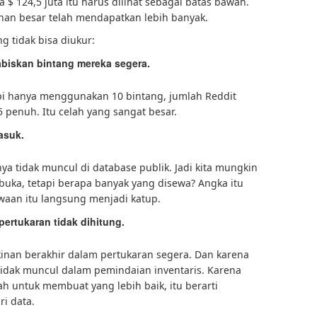
$ 124,5 juta itu harus dilihat sebagai batas bawah.
nan besar telah mendapatkan lebih banyak.
g tidak bisa diukur:
iskan bintang mereka segera.
api hanya menggunakan 10 bintang, jumlah Reddit
 penuh. Itu celah yang sangat besar.
asuk.
nya tidak muncul di database publik. Jadi kita mungkin
uka, tetapi berapa banyak yang disewa? Angka itu
ewaan itu langsung menjadi katup.
ertukaran tidak dihitung.
inan berakhir dalam pertukaran segera. Dan karena
 tidak muncul dalam pemindaian inventaris. Karena
ah untuk membuat yang lebih baik, itu berarti
ri data.