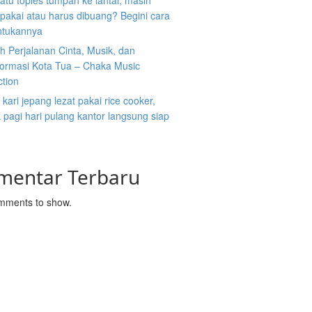
atu toples tumpah ke lantai, masih
ipakai atau harus dibuang? Begini cara
tukannya
 Perjalanan Cinta, Musik, dan
formasi Kota Tua – Chaka Music
ction
kari jepang lezat pakai rice cooker,
pagi hari pulang kantor langsung siap
mentar Terbaru
mments to show.