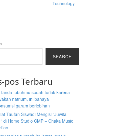
Technology
h
SEARCH
s-pos Terbaru
-tanda tubuhmu sudah teriak karena
akan natrium, ini bahaya
nsumsi garam berlebihan
ilat Taufan Siswadi Mengisi “Juwita
” di Home Studio CMP – Chaka Music
ction