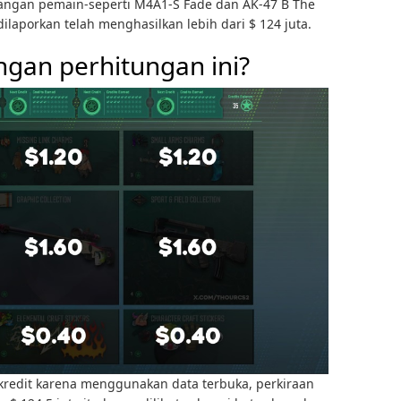
alangan pemain-seperti M4A1-S Fade dan AK-47 B The
ilaporkan telah menghasilkan lebih dari $ 124 juta.
ngan perhitungan ini?
kredit karena menggunakan data terbuka, perkiraan