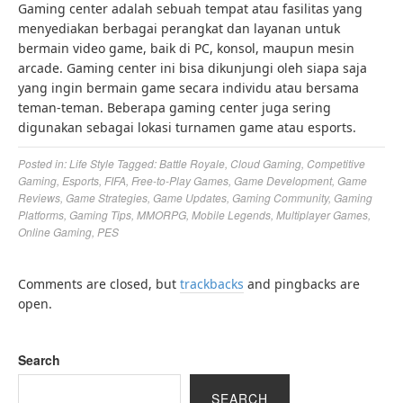
Gaming center adalah sebuah tempat atau fasilitas yang
menyediakan berbagai perangkat dan layanan untuk
bermain video game, baik di PC, konsol, maupun mesin
arcade. Gaming center ini bisa dikunjungi oleh siapa saja
yang ingin bermain game secara individu atau bersama
teman-teman. Beberapa gaming center juga sering
digunakan sebagai lokasi turnamen game atau esports.
Posted in:
Life Style
Tagged:
Battle Royale
,
Cloud Gaming
,
Competitive
Gaming
,
Esports
,
FIFA
,
Free-to-Play Games
,
Game Development
,
Game
Reviews
,
Game Strategies
,
Game Updates
,
Gaming Community
,
Gaming
Platforms
,
Gaming Tips
,
MMORPG
,
Mobile Legends
,
Multiplayer Games
,
Online Gaming
,
PES
Comments are closed, but
trackbacks
and pingbacks are
open.
Search
SEARCH