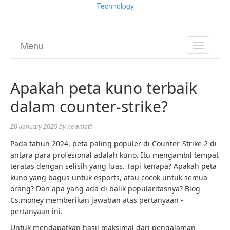
Technology
Menu
TOGGL
NAVIGA
Apakah peta kuno terbaik
dalam counter-strike?
26 January 2025
by
newmath
Pada tahun 2024, peta paling populer di Counter-Strike 2 di
antara para profesional adalah kuno. Itu mengambil tempat
teratas dengan selisih yang luas. Tapi kenapa? Apakah peta
kuno yang bagus untuk esports, atau cocok untuk semua
orang? Dan apa yang ada di balik popularitasnya? Blog
Cs.money memberikan jawaban atas pertanyaan -
pertanyaan ini.
Untuk mendapatkan hasil maksimal dari pengalaman