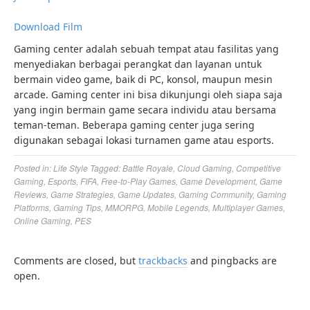
Download Film
Gaming center adalah sebuah tempat atau fasilitas yang
menyediakan berbagai perangkat dan layanan untuk
bermain video game, baik di PC, konsol, maupun mesin
arcade. Gaming center ini bisa dikunjungi oleh siapa saja
yang ingin bermain game secara individu atau bersama
teman-teman. Beberapa gaming center juga sering
digunakan sebagai lokasi turnamen game atau esports.
Posted in:
Life Style
Tagged:
Battle Royale
,
Cloud Gaming
,
Competitive
Gaming
,
Esports
,
FIFA
,
Free-to-Play Games
,
Game Development
,
Game
Reviews
,
Game Strategies
,
Game Updates
,
Gaming Community
,
Gaming
Platforms
,
Gaming Tips
,
MMORPG
,
Mobile Legends
,
Multiplayer Games
,
Online Gaming
,
PES
Comments are closed, but
trackbacks
and pingbacks are
open.