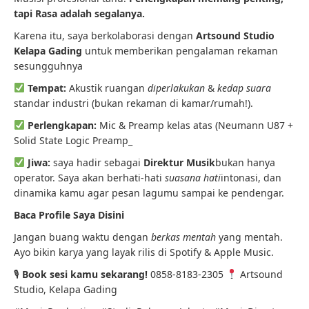
tapi Rasa adalah segalanya.
Karena itu, saya berkolaborasi dengan
Artsound Studio
Kelapa Gading
untuk memberikan pengalaman rekaman
sesungguhnya
Tempat:
Akustik ruangan
diperlakukan
&
kedap suara
standar industri (bukan rekaman di kamar/rumah!).
Perlengkapan:
Mic & Preamp kelas atas (Neumann U87 +
Solid State Logic Preamp_
Jiwa:
saya hadir sebagai
Direktur Musik
bukan hanya
operator. Saya akan berhati-hati
suasana hati
intonasi, dan
dinamika kamu agar pesan lagumu sampai ke pendengar.
Baca Profile Saya Disini
Jangan buang waktu dengan
berkas mentah
yang mentah.
Ayo bikin karya yang layak rilis di Spotify & Apple Music.
🎙
Book sesi kamu sekarang!
0858-8183-2305
Artsound
Studio, Kelapa Gading