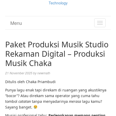
Technology
Menu
TOGGL
NAVIGA
Paket Produksi Musik Studio
Rekaman Digital – Produksi
Musik Chaka
21 November 2025
by
newmath
Ditulis oleh Chaka Priambudi
Punya lagu enak tapi direkam di ruangan yang akustiknya
“bocor”? Atau direkam sama operator yang cuma tahu
tombol
catatan
tanpa menyadarinya
merasa
lagu kamu?
Sayang banget.
Musisi profesional tahu:
Perlengkapan memang penting,