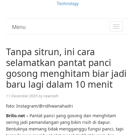
Technology
Menu
TOGGL
NAVIGA
Tanpa sitrun, ini cara
selamatkan pantat panci
gosong menghitam biar jadi
baru lagi dalam 10 menit
11 December 2025
by
newmath
foto: Instagram/@ridhwanahadri
Brilio.net –
Pantat panci yang gosong dan menghitam
sering jadi pemandangan yang bikin risih di dapur.
Bentuknya memang tidak mengganggu fungsi panci, tapi