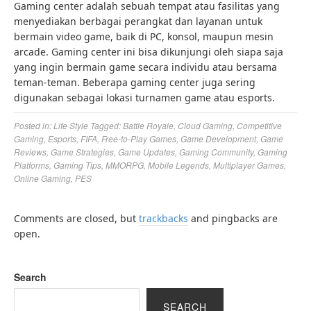
Gaming center adalah sebuah tempat atau fasilitas yang
menyediakan berbagai perangkat dan layanan untuk
bermain video game, baik di PC, konsol, maupun mesin
arcade. Gaming center ini bisa dikunjungi oleh siapa saja
yang ingin bermain game secara individu atau bersama
teman-teman. Beberapa gaming center juga sering
digunakan sebagai lokasi turnamen game atau esports.
Posted in:
Life Style
Tagged:
Battle Royale
,
Cloud Gaming
,
Competitive
Gaming
,
Esports
,
FIFA
,
Free-to-Play Games
,
Game Development
,
Game
Reviews
,
Game Strategies
,
Game Updates
,
Gaming Community
,
Gaming
Platforms
,
Gaming Tips
,
MMORPG
,
Mobile Legends
,
Multiplayer Games
,
Online Gaming
,
PES
Comments are closed, but
trackbacks
and pingbacks are
open.
Search
SEARCH