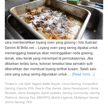
cara membersihkan loyang oven yang gosong | foto ilustrasi:
Gemini AI Brilio.net – Loyang oven yang sering dipakai untuk
memanggang biasanya akan meninggalkan noda gosong,
lemak, atau kerak yang menempel di permukaannya. Jika
dibiarkan terlalu lama, kotoran tersebut bisa semakin sulit
dibersihkan dan membuat loyang terlihat kusam. Salah satu
cara yang cukup sering digunakan untuk …
[Read more…]
Posted in:
Life Style
Tagged:
Battle Royale
,
Cloud Gaming
,
Competitive
Gaming
,
Esports
,
FIFA
,
Free-to-Play Games
,
Game Development
,
Game
Reviews
,
Game Strategies
,
Game Updates
,
Gaming Community
,
Gaming
Platforms
,
Gaming Tips
,
MMORPG
,
Mobile Legends
,
Multiplayer Games
,
Online Gaming
,
PES