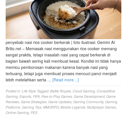
penyebab nasi rice cooker berkerak | foto ilustrasi: Gemini AI
Brilio.net – Memasak nasi menggunakan rice cooker memang
sangat praktis, tetapi masalah nasi yang cepat berkerak di
bagian bawah sering kali membuat kesal. Kondisi ini tidak hanya
memicu pemborosan makanan karena banyak nasi yang
terbuang, tetapi juga membuat proses mencuci panci menjadi
lebih melelahkan serta …
[Read more…]
Posted in:
Life Style
Tagged:
Battle Royale
,
Cloud Gaming
,
Competitive
Gaming
,
Esports
,
FIFA
,
Free-to-Play Games
,
Game Development
,
Game
Reviews
,
Game Strategies
,
Game Updates
,
Gaming Community
,
Gaming
Platforms
,
Gaming Tips
,
MMORPG
,
Mobile Legends
,
Multiplayer Games
,
Online Gaming
,
PES