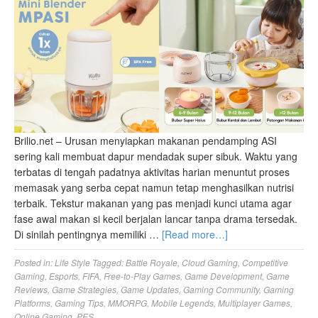
Brilio.net – Urusan menyiapkan makanan pendamping ASI
sering kali membuat dapur mendadak super sibuk. Waktu yang
terbatas di tengah padatnya aktivitas harian menuntut proses
memasak yang serba cepat namun tetap menghasilkan nutrisi
terbaik. Tekstur makanan yang pas menjadi kunci utama agar
fase awal makan si kecil berjalan lancar tanpa drama tersedak.
Di sinilah pentingnya memiliki …
[Read more…]
Posted in:
Life Style
Tagged:
Battle Royale
,
Cloud Gaming
,
Competitive
Gaming
,
Esports
,
FIFA
,
Free-to-Play Games
,
Game Development
,
Game
Reviews
,
Game Strategies
,
Game Updates
,
Gaming Community
,
Gaming
Platforms
,
Gaming Tips
,
MMORPG
,
Mobile Legends
,
Multiplayer Games
,
Online Gaming
,
PES