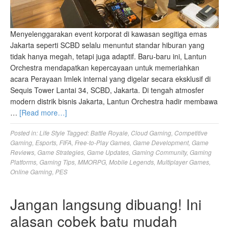
Menyelenggarakan event korporat di kawasan segitiga emas
Jakarta seperti SCBD selalu menuntut standar hiburan yang
tidak hanya megah, tetapi juga adaptif. Baru-baru ini, Lantun
Orchestra mendapatkan kepercayaan untuk memeriahkan
acara Perayaan Imlek internal yang digelar secara eksklusif di
Sequis Tower Lantai 34, SCBD, Jakarta. Di tengah atmosfer
modern distrik bisnis Jakarta, Lantun Orchestra hadir membawa
…
[Read more…]
Posted in:
Life Style
Tagged:
Battle Royale
,
Cloud Gaming
,
Competitive
Gaming
,
Esports
,
FIFA
,
Free-to-Play Games
,
Game Development
,
Game
Reviews
,
Game Strategies
,
Game Updates
,
Gaming Community
,
Gaming
Platforms
,
Gaming Tips
,
MMORPG
,
Mobile Legends
,
Multiplayer Games
,
Online Gaming
,
PES
Jangan langsung dibuang! Ini
alasan cobek batu mudah