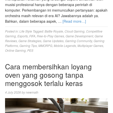
musisi profesional hanya dengan beberapa perintah di
komputer. Perkembangan ini memunculkan pertanyaan: apakah
orchestra masih relevan di era AI? Jawabannya adalah ya.
Bahkan, dalam beberapa aspek, …
[Read more…]
Posted in:
Life Style
Tagged:
Battle Royale
,
Cloud Gaming
,
Competitive
Gaming
,
Esports
,
FIFA
,
Free-to-Play Games
,
Game Development
,
Game
Reviews
,
Game Strategies
,
Game Updates
,
Gaming Community
,
Gaming
Platforms
,
Gaming Tips
,
MMORPG
,
Mobile Legends
,
Multiplayer Games
,
Online Gaming
,
PES
Cara membersihkan loyang
oven yang gosong tanpa
menggosok terlalu keras
4 July 2026
by
newmath