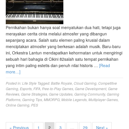
Pernikahan bukan hanya soal menyatukan dua hati, tetapi juga
merayakan cerita cinta melalui atmosfer yang dibangun
sepanjang acara. Salah satu elemen paling krusial dalam
menciptakan atmosfer yang berkesan adalah musik. Baru-baru
ini, Orkestra Lantun mendapatkan kehormatan untuk mengiringi
sebuah hari bahagia di Cikini 82salah satu tempat pernikahan
yang intim paling estetis dan penuh nilai historis …
[Read
more…]
Posted in:
Life Style
Tagged:
Battle Royale
,
Cloud Gaming
,
Competitive
Gaming
,
Esports
,
FIFA
,
Free-to-Play Games
,
Game Development
,
Game
Reviews
,
Game Strategies
,
Game Updates
,
Gaming Community
,
Gaming
Platforms
,
Gaming Tips
,
MMORPG
,
Mobile Legends
,
Multiplayer Games
,
Online Gaming
,
PES
« Previous
1
2
3
…
29
Next »