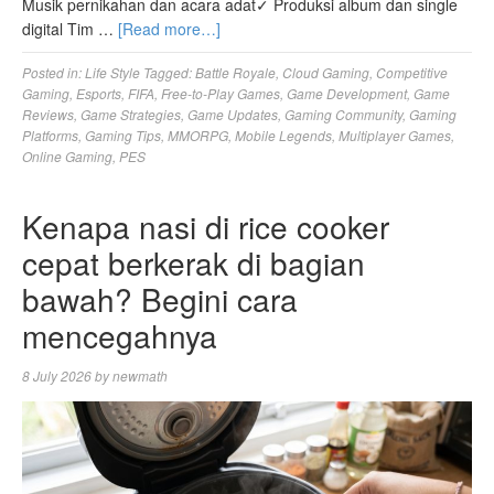
Musik pernikahan dan acara adat✓ Produksi album dan single
digital Tim …
[Read more…]
Posted in:
Life Style
Tagged:
Battle Royale
,
Cloud Gaming
,
Competitive
Gaming
,
Esports
,
FIFA
,
Free-to-Play Games
,
Game Development
,
Game
Reviews
,
Game Strategies
,
Game Updates
,
Gaming Community
,
Gaming
Platforms
,
Gaming Tips
,
MMORPG
,
Mobile Legends
,
Multiplayer Games
,
Online Gaming
,
PES
Kenapa nasi di rice cooker
cepat berkerak di bagian
bawah? Begini cara
mencegahnya
8 July 2026
by
newmath