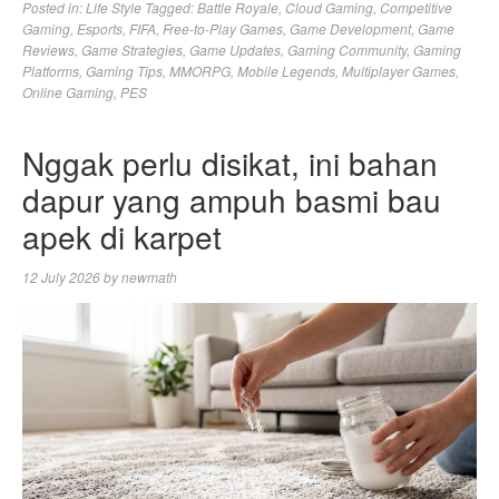
Posted in:
Life Style
Tagged:
Battle Royale
,
Cloud Gaming
,
Competitive
Gaming
,
Esports
,
FIFA
,
Free-to-Play Games
,
Game Development
,
Game
Reviews
,
Game Strategies
,
Game Updates
,
Gaming Community
,
Gaming
Platforms
,
Gaming Tips
,
MMORPG
,
Mobile Legends
,
Multiplayer Games
,
Online Gaming
,
PES
Nggak perlu disikat, ini bahan
dapur yang ampuh basmi bau
apek di karpet
12 July 2026
by
newmath