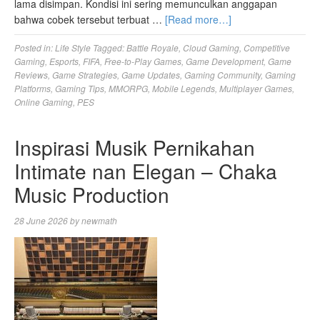
lama disimpan. Kondisi ini sering memunculkan anggapan
bahwa cobek tersebut terbuat …
[Read more…]
Posted in:
Life Style
Tagged:
Battle Royale
,
Cloud Gaming
,
Competitive
Gaming
,
Esports
,
FIFA
,
Free-to-Play Games
,
Game Development
,
Game
Reviews
,
Game Strategies
,
Game Updates
,
Gaming Community
,
Gaming
Platforms
,
Gaming Tips
,
MMORPG
,
Mobile Legends
,
Multiplayer Games
,
Online Gaming
,
PES
Inspirasi Musik Pernikahan
Intimate nan Elegan – Chaka
Music Production
28 June 2026
by
newmath