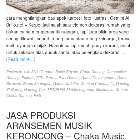
cara menghilangkan bau apek karpet | foto ilustrasi: Gemini AI
Brilio.net – Karpet jadi salah satu elemen dekorasi rumah yang
bukan cuma mempercantik ruangan, tapi juga bikin area yang
sering dilewati, seperti ruang tamu atau ruang keluarga, terasa
lebih nyaman dipijak. Hampir setiap rumah punya karpet, entah
untuk sekadar alas duduk santai atau pelengkap dekorasi …
[Read more…]
Posted in:
Life Style
Tagged:
Battle Royale
,
Cloud Gaming
,
Competitive
Gaming
,
Esports
,
FIFA
,
Free-to-Play Games
,
Game Development
,
Game
Reviews
,
Game Strategies
,
Game Updates
,
Gaming Community
,
Gaming
Platforms
,
Gaming Tips
,
MMORPG
,
Mobile Legends
,
Multiplayer Games
,
Online Gaming
,
PES
JASA PRODUKSI
ARANSEMEN MUSIK
KERONCONG – Chaka Music