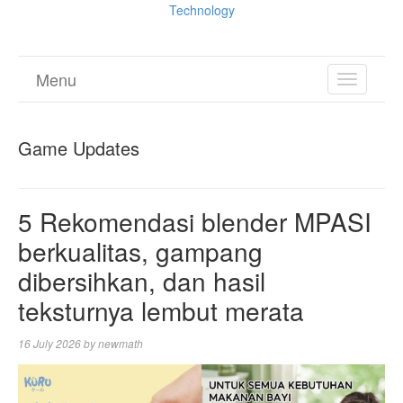
Technology
Menu
TOGGL
NAVIGA
Game Updates
5 Rekomendasi blender MPASI
berkualitas, gampang
dibersihkan, dan hasil
teksturnya lembut merata
16 July 2026
by
newmath