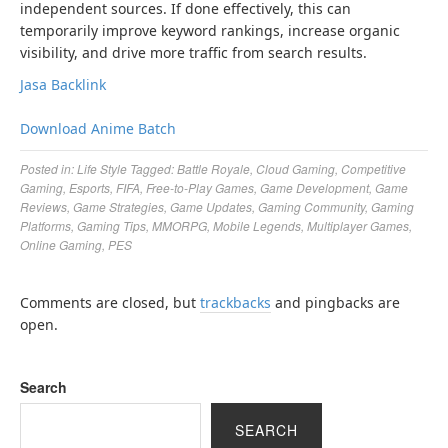
independent sources. If done effectively, this can
temporarily improve keyword rankings, increase organic
visibility, and drive more traffic from search results.
Jasa Backlink
Download Anime Batch
Posted in:
Life Style
Tagged:
Battle Royale
,
Cloud Gaming
,
Competitive
Gaming
,
Esports
,
FIFA
,
Free-to-Play Games
,
Game Development
,
Game
Reviews
,
Game Strategies
,
Game Updates
,
Gaming Community
,
Gaming
Platforms
,
Gaming Tips
,
MMORPG
,
Mobile Legends
,
Multiplayer Games
,
Online Gaming
,
PES
Comments are closed, but
trackbacks
and pingbacks are
open.
Search
SEARCH