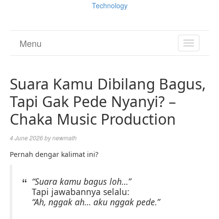
Technology
Menu
TOGGL
NAVIGA
Suara Kamu Dibilang Bagus,
Tapi Gak Pede Nyanyi? –
Chaka Music Production
4 June 2026
by
newmath
Pernah dengar kalimat ini?
“Suara kamu bagus loh…”
Tapi jawabannya selalu:
“Ah, nggak ah… aku nggak pede.”