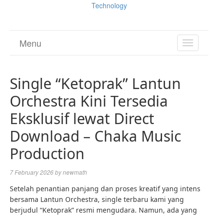
Technology
Menu
TOGGL
NAVIGA
Single “Ketoprak” Lantun
Orchestra Kini Tersedia
Eksklusif lewat Direct
Download – Chaka Music
Production
7 February 2026
by
newmath
Setelah penantian panjang dan proses kreatif yang intens
bersama Lantun Orchestra, single terbaru kami yang
berjudul “Ketoprak” resmi mengudara. Namun, ada yang