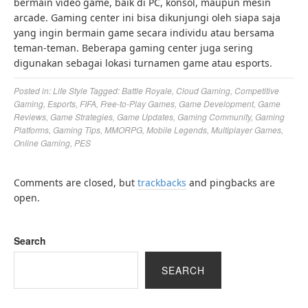
bermain video game, baik di PC, konsol, maupun mesin
arcade. Gaming center ini bisa dikunjungi oleh siapa saja
yang ingin bermain game secara individu atau bersama
teman-teman. Beberapa gaming center juga sering
digunakan sebagai lokasi turnamen game atau esports.
Posted in:
Life Style
Tagged:
Battle Royale
,
Cloud Gaming
,
Competitive
Gaming
,
Esports
,
FIFA
,
Free-to-Play Games
,
Game Development
,
Game
Reviews
,
Game Strategies
,
Game Updates
,
Gaming Community
,
Gaming
Platforms
,
Gaming Tips
,
MMORPG
,
Mobile Legends
,
Multiplayer Games
,
Online Gaming
,
PES
Comments are closed, but
trackbacks
and pingbacks are
open.
Search
SEARCH