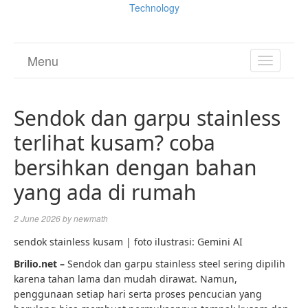
Technology
Menu
TOGGL
NAVIGA
Sendok dan garpu stainless
terlihat kusam? coba
bersihkan dengan bahan
yang ada di rumah
2 June 2026
by
newmath
sendok stainless kusam | foto ilustrasi: Gemini AI
Brilio.net –
Sendok dan garpu stainless steel sering dipilih
karena tahan lama dan mudah dirawat. Namun,
penggunaan setiap hari serta proses pencucian yang