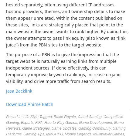
hosted separately, often using different IP addresses,
hosting providers, themes, and ownership details to make
them appear unrelated. Within the content published on
these sites, links are strategically placed that point to the
main website the owner wants to rank higher. By doing this,
the owner attempts to pass link equity (also known as “link
juice”) from the PBN sites to the target website.
The purpose of a PBN is to give the impression that the
target website is naturally earning links from multiple
independent sources. If done effectively, this can
temporarily improve keyword rankings, increase organic
visibility, and drive more traffic from search results.
Jasa Backlink
Download Anime Batch
Posted in:
Life Style
Tagged:
Battle Royale
,
Cloud Gaming
,
Competitive
Gaming
,
Esports
,
FIFA
,
Free-to-Play Games
,
Game Development
,
Game
Reviews
,
Game Strategies
,
Game Updates
,
Gaming Community
,
Gaming
Platforms
,
Gaming Tips
,
MMORPG
,
Mobile Legends
,
Multiplayer Games
,