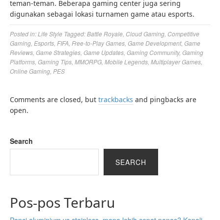
teman-teman. Beberapa gaming center juga sering
digunakan sebagai lokasi turnamen game atau esports.
Posted in:
Life Style
Tagged:
Battle Royale
,
Cloud Gaming
,
Competitive
Gaming
,
Esports
,
FIFA
,
Free-to-Play Games
,
Game Development
,
Game
Reviews
,
Game Strategies
,
Game Updates
,
Gaming Community
,
Gaming
Platforms
,
Gaming Tips
,
MMORPG
,
Mobile Legends
,
Multiplayer Games
,
Online Gaming
,
PES
Comments are closed, but
trackbacks
and pingbacks are
open.
Search
SEARCH
Pos-pos Terbaru