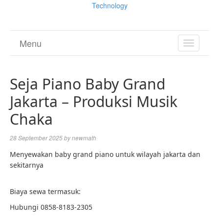
Technology
Menu
TOGGL
NAVIGA
Seja Piano Baby Grand
Jakarta – Produksi Musik
Chaka
28 September 2025
by
newmath
Menyewakan baby grand piano untuk wilayah jakarta dan
sekitarnya
Biaya sewa termasuk:
Hubungi 0858-8183-2305