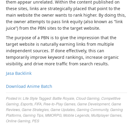
them appear unrelated. Within the content published on
these sites, links are strategically placed that point to the
main website the owner wants to rank higher. By doing this,
the owner attempts to pass link equity (also known as “link
juice”) from the PBN sites to the target website.
The purpose of a PBN is to give the impression that the
target website is naturally earning links from multiple
independent sources. If done effectively, this can
temporarily improve keyword rankings, increase organic
visibility, and drive more traffic from search results.
Jasa Backlink
Download Anime Batch
Posted in:
Life Style
Tagged:
Battle Royale
,
Cloud Gaming
,
Competitive
Gaming
,
Esports
,
FIFA
,
Free-to-Play Games
,
Game Development
,
Game
Reviews
,
Game Strategies
,
Game Updates
,
Gaming Community
,
Gaming
Platforms
,
Gaming Tips
,
MMORPG
,
Mobile Legends
,
Multiplayer Games
,
Online Gaming
,
PES