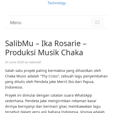
Technology
Menu
TOGGL
NAVIGA
SalibMu – Ika Rosarie –
Produksi Musik Chaka
24 June 2026
by
newmath
Salah satu proyek paling bermakna yang dihasilkan oleh
Chaka Music adalah “Thy Cross”, sebuah lagu penyembahan
yang ditulis oleh Pendeta Jake Merril Ibo dari Papua,
Indonesia.
Proyek ini dimulai dengan catatan suara WhatsApp
sederhana. Pendeta Jake mengirimkan rekaman kasar
dirinya bernyanyi dan bermain gitar, membawakan lagu
tersebut dalam versi asli bahasa Indonesia. Visinya adalah