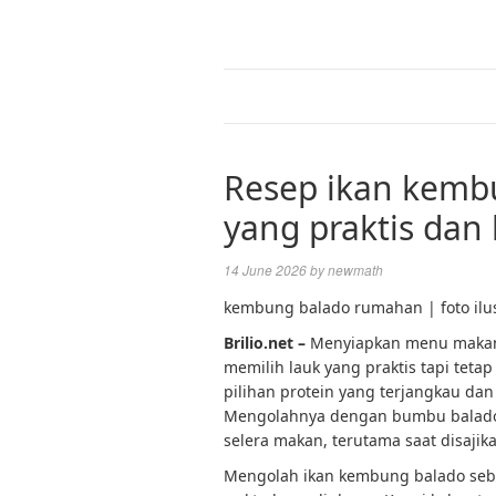
Resep ikan kemb
yang praktis da
14 June 2026
by
newmath
kembung balado rumahan | foto ilus
Brilio.net –
Menyiapkan menu makan 
memilih lauk yang praktis tapi tet
pilihan protein yang terjangkau dan 
Mengolahnya dengan bumbu balado
selera makan, terutama saat disajik
Mengolah ikan kembung balado seb