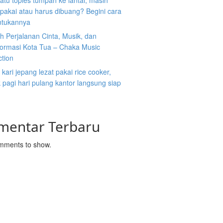
atu toples tumpah ke lantai, masih
ipakai atau harus dibuang? Begini cara
tukannya
 Perjalanan Cinta, Musik, dan
formasi Kota Tua – Chaka Music
ction
kari jepang lezat pakai rice cooker,
pagi hari pulang kantor langsung siap
mentar Terbaru
mments to show.