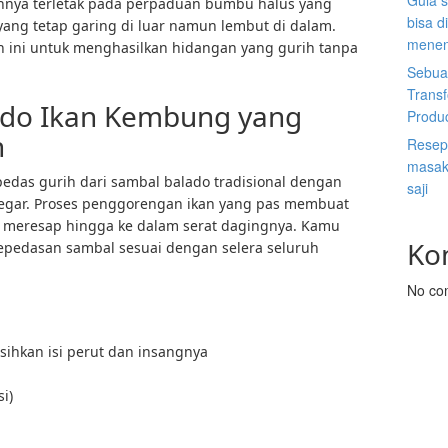
Gula s
annya terletak pada perpaduan bumbu halus yang
bisa d
ang tetap garing di luar namun lembut di dalam.
menen
 ini untuk menghasilkan hidangan yang gurih tanpa
Sebuah
Trans
do Ikan Kembung yang
Produ
h
Resep 
masak 
edas gurih dari sambal balado tradisional dengan
saji
egar. Proses penggorengan ikan yang pas membuat
meresap hingga ke dalam serat dagingnya. Kamu
Ko
kepedasan sambal sesuai dengan selera seluruh
No co
sihkan isi perut dan insangnya
i)