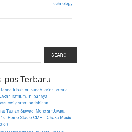
Technology
h
SEARCH
s-pos Terbaru
-tanda tubuhmu sudah teriak karena
akan natrium, ini bahaya
nsumsi garam berlebihan
ilat Taufan Siswadi Mengisi “Juwita
” di Home Studio CMP – Chaka Music
ction