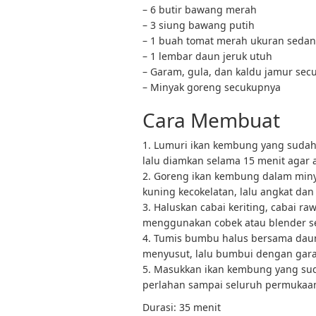
– 6 butir bawang merah
– 3 siung bawang putih
– 1 buah tomat merah ukuran seda
– 1 lembar daun jeruk utuh
– Garam, gula, dan kaldu jamur se
– Minyak goreng secukupnya
Cara Membuat
1. Lumuri ikan kembung yang sudah 
lalu diamkan selama 15 menit agar 
2. Goreng ikan kembung dalam min
kuning kecokelatan, lalu angkat dan 
3. Haluskan cabai keriting, cabai r
menggunakan cobek atau blender se
4. Tumis bumbu halus bersama dau
menyusut, lalu bumbui dengan gara
5. Masukkan ikan kembung yang su
perlahan sampai seluruh permukaan i
Durasi: 35 menit