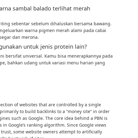
na sambal balado terlihat merah
iting sebentar sebelum dihaluskan bersama bawang.
ngeluarkan warna pigmen merah alami pada cabai
t segar dan merona.
gunakan untuk jenis protein lain?
ini bersifat universal. Kamu bisa menerapkannya pada
mpe, bahkan udang untuk variasi menu harian yang
lection of websites that are controlled by a single
rimarily to build backlinks to a “money site” in order
ngines such as Google. The core idea behind a PBN is
s in Google’s ranking algorithm. Since Google views
 trust, some website owners attempt to artificially