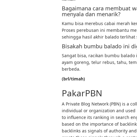
Bagaimana cara membuat war
menyala dan menarik?
Kamu bisa merebus cabai merah ker
Proses perebusan ini membantu me
sehingga hasil akhir balado terliha
Bisakah bumbu balado ini di
Sangat bisa, racikan bumbu balado 
ayam goreng, telur rebus, tahu, te
berbeda.
(brl/timah)
PakarPBN
A Private Blog Network (PBN) is a col
individual or organization and used p
to influence its ranking in search e
based on the importance of backlink
backlinks as signals of authority and