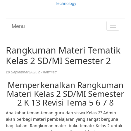
Technology
Menu
TOGGL
NAVIGA
Rangkuman Materi Tematik
Kelas 2 SD/MI Semester 2
20 September 2025
by
newmath
Memperkenalkan Rangkuman
Materi Kelas 2 SD/MI Semester
2 K 13 Revisi Tema 5 6 7 8
Apa kabar teman-teman guru dan siswa Kelas 2? Admin
akan berbagi materi pembelajaran yang sangat berguna
bagi kalian. Rangkuman materi buku tematik Kelas 2 untuk