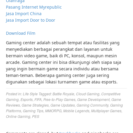
Olahraga
Pasang Internet Myrepublic
Jasa Import China
Jasa Import Door to Door
Download Film
Gaming center adalah sebuah tempat atau fasilitas yang
menyediakan berbagai perangkat dan layanan untuk
bermain video game, baik di PC, konsol, maupun mesin
arcade. Gaming center ini bisa dikunjungi oleh siapa saja
yang ingin bermain game secara individu atau bersama
teman-teman. Beberapa gaming center juga sering
digunakan sebagai lokasi turnamen game atau esports.
Posted in:
Life Style
Tagged:
Battle Royale
,
Cloud Gaming
,
Competitive
Gaming
,
Esports
,
FIFA
,
Free-to-Play Games
,
Game Development
,
Game
Reviews
,
Game Strategies
,
Game Updates
,
Gaming Community
,
Gaming
Platforms
,
Gaming Tips
,
MMORPG
,
Mobile Legends
,
Multiplayer Games
,
Online Gaming
,
PES