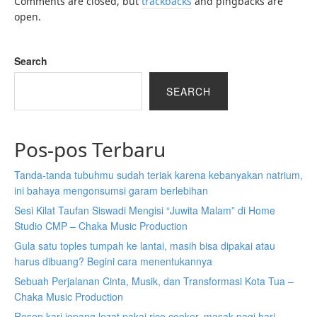
Comments are closed, but
trackbacks
and pingbacks are
open.
Search
SEARCH
Pos-pos Terbaru
Tanda-tanda tubuhmu sudah teriak karena kebanyakan natrium,
ini bahaya mengonsumsi garam berlebihan
Sesi Kilat Taufan Siswadi Mengisi “Juwita Malam” di Home
Studio CMP – Chaka Music Production
Gula satu toples tumpah ke lantai, masih bisa dipakai atau
harus dibuang? Begini cara menentukannya
Sebuah Perjalanan Cinta, Musik, dan Transformasi Kota Tua –
Chaka Music Production
Resep kari jepang lezat pakai rice cooker, masak pagi hari