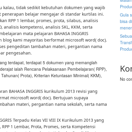
Malam
Produ
 kalau, tidak sedikit kebutuhan dokumen yang wajib
penerapan belajar mengajar di standar kurtilas ini.
Gula s
n RPP 1 lembar, promes, prota, silabus, analisis
bisa d
D, analisis kompetensi, analisis SKL, KKM, serta
menen
mbelajaran mata pelajaran BAHASA INGGRIS
Sebuah
n blog kami mayoritas berformat microsoft word( doc).
Trans
es pengeditan tambahan materi, pergantian nama
Produ
bar pengesahan.
 yang terdapat, terdapat 5 dokumen yang memanglah
Ko
ederajat ialah Rencana Pelaksanaan Pembelajaran( RPP),
ahunan( Prota), Kriterian Ketuntasan Minimal( KKM),
No co
aran BAHASA INGGRIS kurikulum 2013 revisi yang
rmat microsoft word( doc). Bertujuan supaya
bahan materi, pergantian nama sekolah, serta nama
RIS Terpadu Kelas VII VIII IX Kurikulum 2013 yang
, RPP 1 Lembar, Prota, Promes, serta Kompetensi