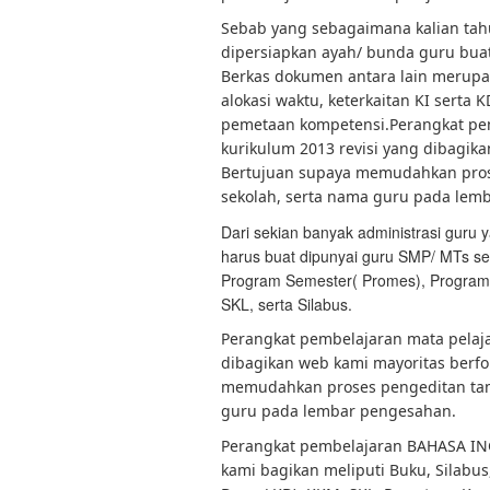
Sebab yang sebagaimana kalian tahu
dipersiapkan ayah/ bunda guru buat 
Berkas dokumen antara lain merupaka
alokasi waktu, keterkaitan KI serta K
pemetaan kompetensi.Perangkat pe
kurikulum 2013 revisi yang dibagika
Bertujuan supaya memudahkan pros
sekolah, serta nama guru pada lem
Dari sekian banyak administrasi guru
harus buat dipunyai guru SMP/ MTs s
Program Semester( Promes), Program T
SKL, serta Silabus.
Perangkat pembelajaran mata pelaj
dibagikan web kami mayoritas berfo
memudahkan proses pengeditan tam
guru pada lembar pengesahan.
Perangkat pembelajaran BAHASA INGG
kami bagikan meliputi Buku, Silabus