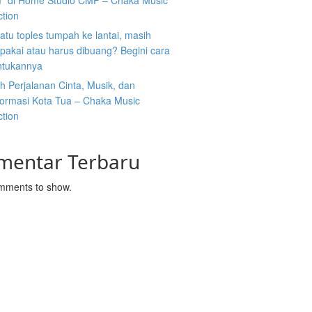
” di Home Studio CMP – Chaka Music
ction
atu toples tumpah ke lantai, masih
ipakai atau harus dibuang? Begini cara
tukannya
 Perjalanan Cinta, Musik, dan
formasi Kota Tua – Chaka Music
ction
mentar Terbaru
mments to show.