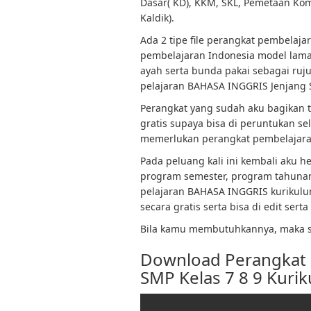
Dasar( KD), KKM, SKL, Pemetaan Kom
Kaldik).
Ada 2 tipe file perangkat pembelaj
pembelajaran Indonesia model lama 
ayah serta bunda pakai sebagai ru
pelajaran BAHASA INGGRIS Jenjang S
Perangkat yang sudah aku bagikan t
gratis supaya bisa di peruntukan s
memerlukan perangkat pembelajaran 
Pada peluang kali ini kembali aku h
program semester, program tahunan 
pelajaran BAHASA INGGRIS kurikulum 
secara gratis serta bisa di edit sert
Bila kamu membutuhkannya, maka si
Download Perangkat
SMP Kelas 7 8 9 Kurik