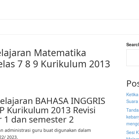
Searc
lajaran Matematika
elas 7 8 9 Kurikulum 2013
Po
Ketik
elajaran BAHASA INGGRIS
Suara
MP Kurikulum 2013 Revisi
Tanda
 1 dan semester 2
kebany
mengo
n administrasi guru buat digunakan dalam
Sesi K
22/ 2023.