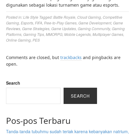
digunakan sebagai lokasi turnamen game atau esports.
Posted in:
Life Style
Tagged:
Battle Royale
,
Cloud Gaming
,
Competitive
Gaming
,
Esports
,
FIFA
,
Free-to-Play Games
,
Game Development
,
Game
Reviews
,
Game Strategies
,
Game Updates
,
Gaming Community
,
Gaming
Platforms
,
Gaming Tips
,
MMORPG
,
Mobile Legends
,
Multiplayer Games
,
Online Gaming
,
PES
Comments are closed, but
trackbacks
and pingbacks are
open.
Search
SEARCH
Pos-pos Terbaru
Tanda-tanda tubuhmu sudah teriak karena kebanyakan natrium,