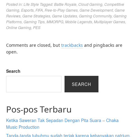
Posted in:
Life Style
Tagged:
Battle Royale
,
Cloud Gaming
,
Competitive
Gaming
,
Esports
,
FIFA
,
Free-to-Play Games
,
Game Development
,
Game
Reviews
,
Game Strategies
,
Game Updates
,
Gaming Community
,
Gaming
Platforms
,
Gaming Tips
,
MMORPG
,
Mobile Legends
,
Multiplayer Games
,
Online Gaming
,
PES
Comments are closed, but
trackbacks
and pingbacks are
open.
Search
SEARCH
Pos-pos Terbaru
Ketika Saweran Tak Sepadan Dengan Pita Suara – Chaka
Music Production
Tanda-tanda tubuhmu sudah teriak karena kebanyakan natrium,