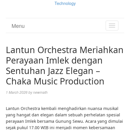
Technology
Menu
TOGGL
NAVIGA
Lantun Orchestra Meriahkan
Perayaan Imlek dengan
Sentuhan Jazz Elegan –
Chaka Music Production
1 March 2026
by
newmath
Lantun Orchestra kembali menghadirkan nuansa musikal
yang hangat dan elegan dalam sebuah perhelatan spesial
perayaan Imlek bersama Gunung Sewu. Acara yang dimulai
sejak pukul 17.00 WIB ini menjadi momen kebersamaan