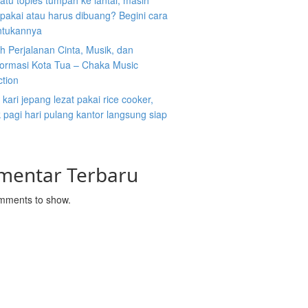
atu toples tumpah ke lantai, masih
ipakai atau harus dibuang? Begini cara
tukannya
 Perjalanan Cinta, Musik, dan
formasi Kota Tua – Chaka Music
ction
kari jepang lezat pakai rice cooker,
pagi hari pulang kantor langsung siap
mentar Terbaru
mments to show.