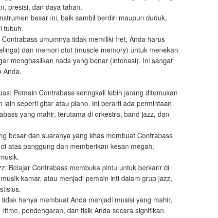
 presisi, dan daya tahan.
strumen besar ini, baik sambil berdiri maupun duduk,
i tubuh.
a Contrabass umumnya tidak memiliki fret, Anda harus
linga) dan memori otot (muscle memory) untuk menekan
gar menghasilkan nada yang benar (intonasi). Ini sangat
n Anda.
as: Pemain Contrabass seringkali lebih jarang ditemukan
ain seperti gitar atau piano. Ini berarti ada permintaan
abass yang mahir, terutama di orkestra, band jazz, dan
ang besar dan suaranya yang khas membuat Contrabass
an di atas panggung dan memberikan kesan megah,
musik.
azz: Belajar Contrabass membuka pintu untuk berkarir di
 musik kamar, atau menjadi pemain inti dalam grup jazz,
tisius.
s tidak hanya membuat Anda menjadi musisi yang mahir,
ritme, pendengaran, dan fisik Anda secara signifikan.