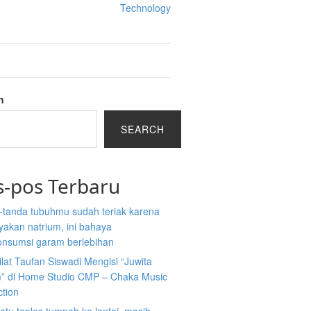
Technology
h
SEARCH
s-pos Terbaru
-tanda tubuhmu sudah teriak karena
akan natrium, ini bahaya
nsumsi garam berlebihan
ilat Taufan Siswadi Mengisi “Juwita
” di Home Studio CMP – Chaka Music
ction