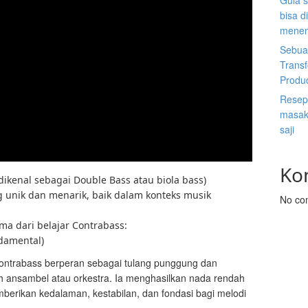
Gula s
bisa d
menen
Sebuah
Trans
Produ
Resep 
masak 
saji
Ko
dikenal sebagai Double Bass atau biola bass)
unik dan menarik, baik dalam konteks musik
No co
ma dari belajar Contrabass:
damental)
ontrabass berperan sebagai tulang punggung dan
h ansambel atau orkestra. Ia menghasilkan nada rendah
berikan kedalaman, kestabilan, dan fondasi bagi melodi