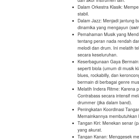
dan akor instrumen lain.
Dalam Orkestra Klasik: Mempe
stabil.
Dalam Jazz: Menjadi jantung b
dinamika yang mengayun (swin
Pemahaman Musik yang Mendal
tentang peran nada rendah dan
melodi dan drum. Ini melatih t
secara keseluruhan.
Keserbagunaan Gaya Bermain: 
seperti biola (umum di musik kla
blues, rockabilly, dan keronc
bermain di berbagai genre mus
Melatih Indera Ritme: Karena 
Contrabass secara intensif me
drummer (jika dalam band).
Peningkatan Koordinasi Tangan
Memainkannya membutuhkan ko
Tangan Kiri: Menekan senar (p
yang akurat.
Tangan Kanan: Menggesek men