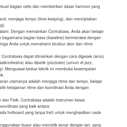
rkuat bagian cello dan memberikan dasar harmoni yang
and, menjaga tempo (time-keeping), dan menciptakan
g).
am: Dengan memainkan Contrabass, Anda akan belajar
 bagaimana bagian bass (bassline) berinteraksi dengan
elinga Anda untuk memahami struktur akor dan ritme
Contrabass dapat dimainkan dengan cara digesek (arco)
sik/orkestra) atau dipetik (pizzicato) (umum di jazz,
ong). Menguasai kedua teknik ini membuka kesempatan
ik.
peran utamanya adalah menjaga ritme dan tempo, belajar
latih ketajaman ritme dan koordinasi Anda dengan
 dan Fisik: Contrabass adalah instrumen besar.
ordinasi yang baik antara:
ada fretboard yang tanpa fret) untuk menghasilkan nada
ggunakan busur atau memetik senar dengan jari, yang