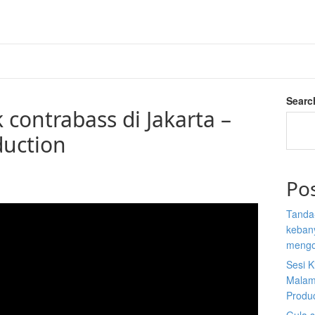
Searc
 contrabass di Jakarta –
duction
Po
Tanda
kebany
mengo
Sesi K
Malam
Produ