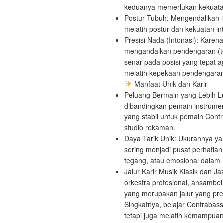
keduanya memerlukan kekuatan,
Postur Tubuh: Mengendalikan in
melatih postur dan kekuatan int
Presisi Nada (Intonasi): Karen
mengandalkan pendengaran (te
senar pada posisi yang tepat a
melatih kepekaan pendengara
Manfaat Unik dan Karir
Peluang Bermain yang Lebih Lu
dibandingkan pemain instrumen l
yang stabil untuk pemain Contr
studio rekaman.
Daya Tarik Unik: Ukurannya y
sering menjadi pusat perhati
tegang, atau emosional dalam 
Jalur Karir Musik Klasik dan J
orkestra profesional, ansambel
yang merupakan jalur yang pres
Singkatnya, belajar Contrabas
tetapi juga melatih kemampuan 