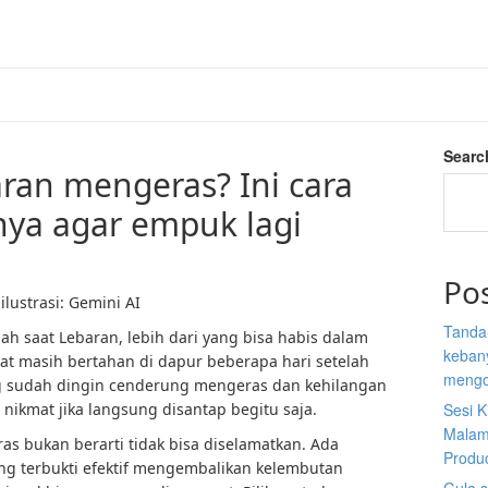
Searc
aran mengeras? Ini cara
a agar empuk lagi
Po
lustrasi: Gemini AI
Tanda
ah saat Lebaran, lebih dari yang bisa habis dalam
kebany
pat masih bertahan di dapur beberapa hari setelah
mengo
g sudah dingin cenderung mengeras dan kehilangan
nikmat jika langsung disantap begitu saja.
Sesi K
Malam
as bukan berarti tidak bisa diselamatkan. Ada
Produ
g terbukti efektif mengembalikan kelembutan