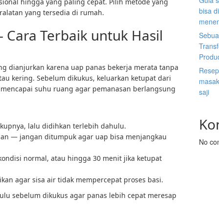
Gula s
isional hingga yang paling cepat. Pilih metode yang
bisa d
ralatan yang tersedia di rumah.
menen
 Cara Terbaik untuk Hasil
Sebuah
Trans
Produ
g dianjurkan karena uap panas bekerja merata tanpa
Resep 
u kering. Sebelum dikukus, keluarkan ketupat dari
masak 
ga mencapai suhu ruang agar pemanasan berlangsung
saji
Ko
kupnya, lalu didihkan terlebih dahulu.
san — jangan ditumpuk agar uap bisa menjangkau
No co
ondisi normal, atau hingga 30 menit jika ketupat
ikan agar sisa air tidak mempercepat proses basi.
hulu sebelum dikukus agar panas lebih cepat meresap