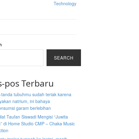
Technology
h
SEARCH
s-pos Terbaru
-tanda tubuhmu sudah teriak karena
akan natrium, ini bahaya
nsumsi garam berlebihan
ilat Taufan Siswadi Mengisi “Juwita
” di Home Studio CMP – Chaka Music
ction