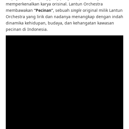
memperkenalkan karya orisinal. Lantun Orchestra
membawakan
“Pecinan”
, sebuah
single
original milik Lantun
Orchestra yang lirik dan nadanya menangkap dengan indah
dinamika kehidupan, budaya, dan kehangatan kawasan
pecinan di Indonesia.