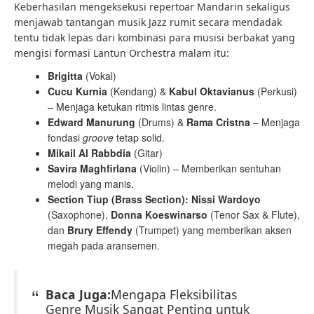
Keberhasilan mengeksekusi repertoar Mandarin sekaligus
menjawab tantangan musik Jazz rumit secara mendadak
tentu tidak lepas dari kombinasi para musisi berbakat yang
mengisi formasi Lantun Orchestra malam itu:
Brigitta
(Vokal)
Cucu Kurnia
(Kendang) &
Kabul Oktavianus
(Perkusi)
– Menjaga ketukan ritmis lintas genre.
Edward Manurung
(Drums) &
Rama Cristna
– Menjaga
fondasi
groove
tetap solid.
Mikail Al Rabbdia
(Gitar)
Savira Maghfirlana
(Violin) – Memberikan sentuhan
melodi yang manis.
Section Tiup (Brass Section):
Nissi Wardoyo
(Saxophone),
Donna Koeswinarso
(Tenor Sax & Flute),
dan
Brury Effendy
(Trumpet) yang memberikan aksen
megah pada aransemen.
Baca Juga:
Mengapa Fleksibilitas
Genre Musik Sangat Penting untuk