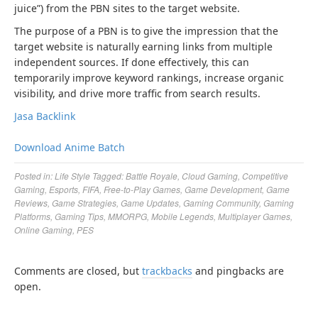
juice”) from the PBN sites to the target website.
The purpose of a PBN is to give the impression that the
target website is naturally earning links from multiple
independent sources. If done effectively, this can
temporarily improve keyword rankings, increase organic
visibility, and drive more traffic from search results.
Jasa Backlink
Download Anime Batch
Posted in:
Life Style
Tagged:
Battle Royale
,
Cloud Gaming
,
Competitive
Gaming
,
Esports
,
FIFA
,
Free-to-Play Games
,
Game Development
,
Game
Reviews
,
Game Strategies
,
Game Updates
,
Gaming Community
,
Gaming
Platforms
,
Gaming Tips
,
MMORPG
,
Mobile Legends
,
Multiplayer Games
,
Online Gaming
,
PES
Comments are closed, but
trackbacks
and pingbacks are
open.