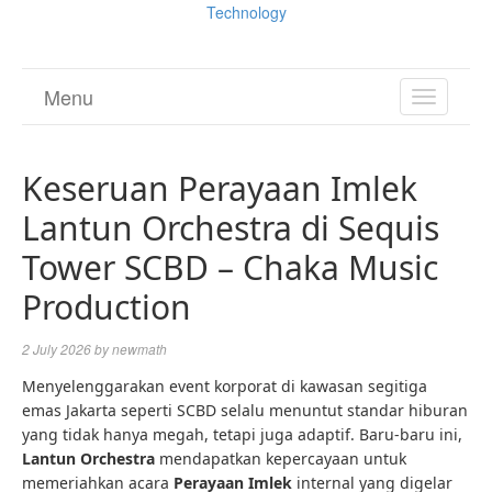
Technology
Menu
TOGGL
NAVIGA
Keseruan Perayaan Imlek
Lantun Orchestra di Sequis
Tower SCBD – Chaka Music
Production
2 July 2026
by
newmath
Menyelenggarakan event korporat di kawasan segitiga
emas Jakarta seperti SCBD selalu menuntut standar hiburan
yang tidak hanya megah, tetapi juga adaptif. Baru-baru ini,
Lantun Orchestra
mendapatkan kepercayaan untuk
memeriahkan acara
Perayaan Imlek
internal yang digelar