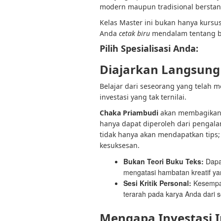
modern maupun tradisional berstand
Kelas Master ini bukan hanya kursus
Anda
cetak biru
mendalam tentang ba
Pilih Spesialisasi Anda:
Diajarkan Langsun
Belajar dari seseorang yang telah m
investasi yang tak ternilai.
Chaka Priambudi
akan membagikan 
hanya dapat diperoleh dari pengala
tidak hanya akan mendapatkan tip
kesuksesan.
Bukan Teori Buku Teks:
Dapat
mengatasi hambatan kreatif yan
Sesi Kritik Personal:
Kesempat
terarah pada karya Anda dari
Mengapa Investasi I