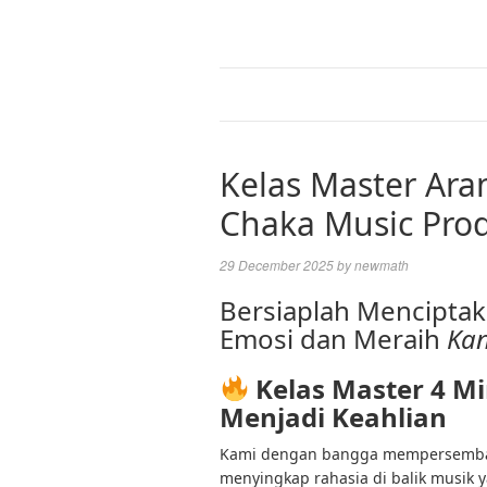
Kelas Master Ara
Chaka Music Pro
29 December 2025
by
newmath
Bersiaplah Mencipta
Emosi dan Meraih
Kan
Kelas Master 4 M
Menjadi Keahlian
Kami dengan bangga mempersembahk
menyingkap rahasia di balik musik 