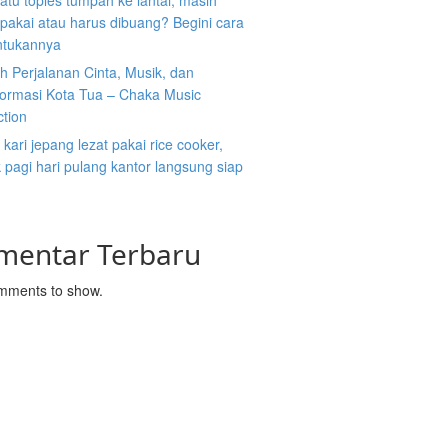
atu toples tumpah ke lantai, masih
ipakai atau harus dibuang? Begini cara
tukannya
 Perjalanan Cinta, Musik, dan
formasi Kota Tua – Chaka Music
ction
kari jepang lezat pakai rice cooker,
pagi hari pulang kantor langsung siap
mentar Terbaru
mments to show.