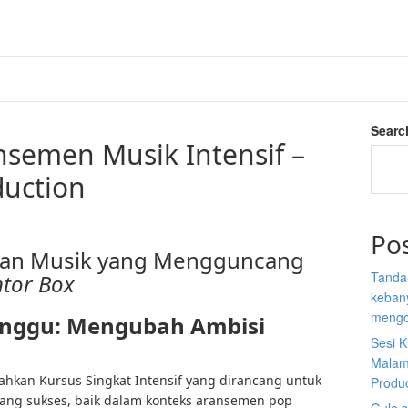
Searc
nsemen Musik Intensif –
duction
Po
kan Musik yang Mengguncang
Tanda
tor Box
kebany
mengo
inggu: Mengubah Ambisi
Sesi K
Malam
an Kursus Singkat Intensif yang dirancang untuk
Produ
yang sukses, baik dalam konteks aransemen pop