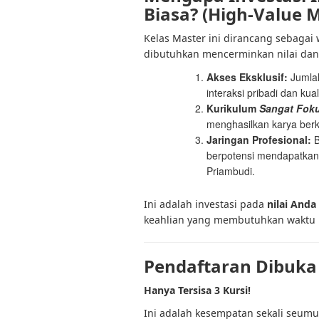
Biasa? (High-Value M
Kelas Master ini dirancang sebagai w
dibutuhkan mencerminkan nilai dan 
Akses Eksklusif:
Jumlah
interaksi pribadi dan kua
Kurikulum
Sangat Fok
menghasilkan karya berku
Jaringan Profesional:
B
berpotensi mendapatkan 
Priambudi.
Ini adalah investasi pada
nilai Anda
keahlian yang membutuhkan waktu 
Pendaftaran Dibuka
Hanya Tersisa 3 Kursi!
Ini adalah kesempatan sekali seu