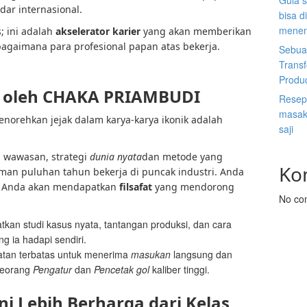
Gula s
ar internasional.
bisa d
menen
; ini adalah
akselerator karier
yang akan memberikan
gaimana para profesional papan atas bekerja.
Sebuah
Trans
Produ
g oleh CHAKA PRIAMBUDI
Resep 
masak 
enorehkan jejak dalam karya-karya ikonik adalah
saji
wawasan, strategi
dunia nyata
dan metode yang
Ko
man puluhan tahun bekerja di puncak industri. Anda
s; Anda akan mendapatkan
filsafat
yang mendorong
No co
kan studi kasus nyata, tantangan produksi, dan cara
g ia hadapi sendiri.
an terbatas untuk menerima
masukan
langsung dan
 seorang
Pengatur
dan
Pencetak gol
kaliber tinggi.
ni Lebih Berharga dari Kelas