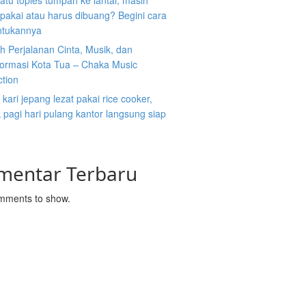
atu toples tumpah ke lantai, masih
ipakai atau harus dibuang? Begini cara
tukannya
 Perjalanan Cinta, Musik, dan
formasi Kota Tua – Chaka Music
ction
kari jepang lezat pakai rice cooker,
pagi hari pulang kantor langsung siap
mentar Terbaru
mments to show.