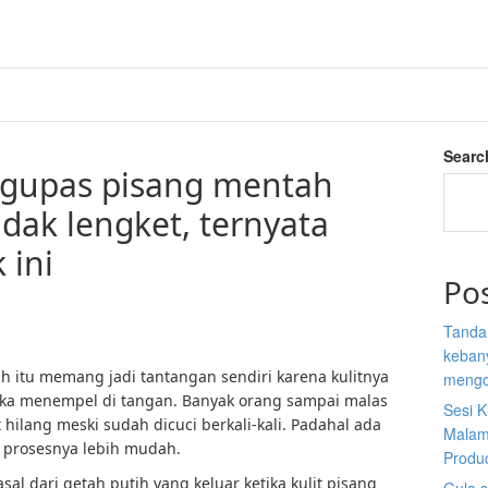
Searc
gupas pisang mentah
idak lengket, ternyata
 ini
Po
Tanda
kebany
itu memang jadi tantangan sendiri karena kulitnya
mengo
ka menempel di tangan. Banyak orang sampai malas
Sesi K
hilang meski sudah dicuci berkali-kali. Padahal ada
Malam
n prosesnya lebih mudah.
Produ
al dari getah putih yang keluar ketika kulit pisang