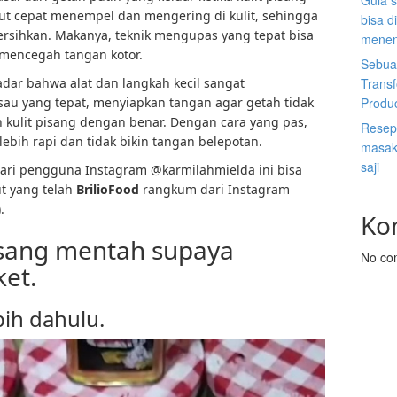
Gula s
but cepat menempel dan mengering di kulit, sehingga
bisa d
rsihkan. Makanya, teknik mengupas yang tepat bisa
menen
mencegah tangan kotor.
Sebuah
adar bahwa alat dan langkah kecil sangat
Trans
sau yang tepat, menyiapkan tangan agar getah tidak
Produ
kulit pisang dengan benar. Dengan cara yang pas,
Resep 
ebih rapi dan tidak bikin tangan belepotan.
masak 
saji
 dari pengguna Instagram @karmilahmielda ini bisa
ut yang telah
BrilioFood
rangkum dari Instagram
.
Ko
sang mentah supaya
No co
ket.
bih dahulu.