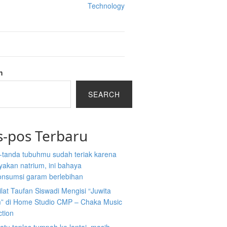
Technology
h
SEARCH
s-pos Terbaru
-tanda tubuhmu sudah teriak karena
akan natrium, ini bahaya
nsumsi garam berlebihan
ilat Taufan Siswadi Mengisi “Juwita
” di Home Studio CMP – Chaka Music
ction