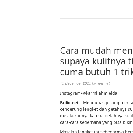
Cara mudah men
supaya kulitnya t
cuma butuh 1 trik
15 December 2025
by
newmath
Instagram/@karmilahmielda
Brilio.net –
Mengupas pisang mentah 
cenderung lengket dan getahnya su
melakukannya karena getahnya sulit 
cara-cara sederhana yang bisa biki
Masalah lengket ini sebenarnya beras