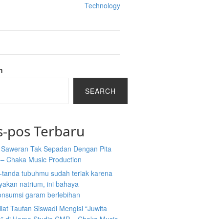
Technology
h
SEARCH
s-pos Terbaru
a Saweran Tak Sepadan Dengan Pita
 – Chaka Music Production
-tanda tubuhmu sudah teriak karena
akan natrium, ini bahaya
nsumsi garam berlebihan
ilat Taufan Siswadi Mengisi “Juwita