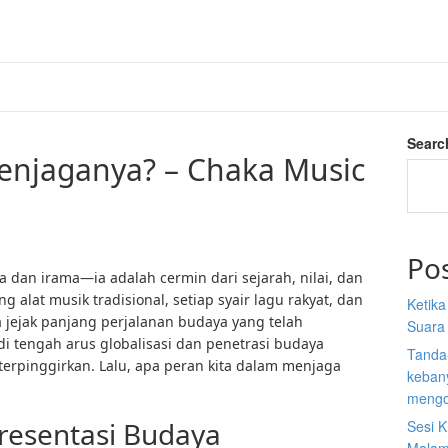
Searc
enjaganya? – Chaka Music
Po
 dan irama—ia adalah cermin dari sejarah, nilai, dan
g alat musik tradisional, setiap syair lagu rakyat, dan
Ketik
jejak panjang perjalanan budaya yang telah
Suara
di tengah arus globalisasi dan penetrasi budaya
Tanda
 terpinggirkan. Lalu, apa peran kita dalam menjaga
kebany
mengo
resentasi Budaya
Sesi K