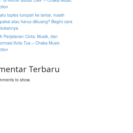
” di Home Studio CMP – Chaka Music
ction
atu toples tumpah ke lantai, masih
ipakai atau harus dibuang? Begini cara
tukannya
 Perjalanan Cinta, Musik, dan
formasi Kota Tua – Chaka Music
ction
mentar Terbaru
mments to show.