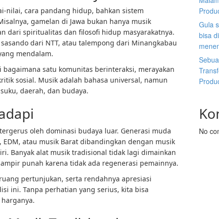
Malam
i-nilai, cara pandang hidup, bahkan sistem
Produ
Misalnya, gamelan di Jawa bukan hanya musik
Gula s
n dari spiritualitas dan filosofi hidup masyarakatnya.
bisa d
 sasando dari NTT, atau talempong dari Minangkabau
menen
yang mendalam.
Sebuah
i bagaimana satu komunitas berinteraksi, merayakan
Trans
tik sosial. Musik adalah bahasa universal, namun
Produ
 suku, daerah, dan budaya.
adapi
Ko
 tergerus oleh dominasi budaya luar. Generasi muda
No co
p, EDM, atau musik Barat dibandingkan dengan musik
ri. Banyak alat musik tradisional tidak lagi dimainkan
hampir punah karena tidak ada regenerasi pemainnya.
uang pertunjukan, serta rendahnya apresiasi
 ini. Tanpa perhatian yang serius, kita bisa
i harganya.