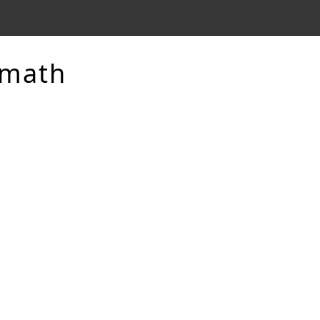
smath