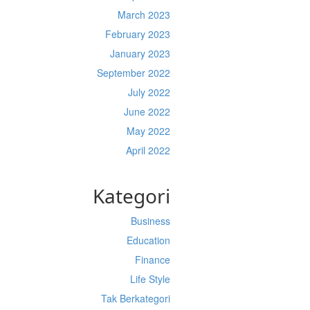
March 2023
February 2023
January 2023
September 2022
July 2022
June 2022
May 2022
April 2022
Kategori
Business
Education
Finance
Life Style
Tak Berkategori