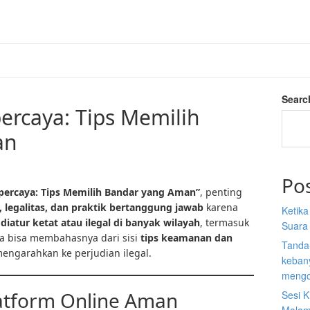
Searc
ercaya: Tips Memilih
an
Po
rpercaya: Tips Memilih Bandar yang Aman”
, penting
legalitas, dan praktik bertanggung jawab
karena
Ketik
g
diatur ketat atau ilegal di banyak wilayah
, termasuk
Suara
a bisa membahasnya dari sisi
tips keamanan dan
Tanda
engarahkan ke perjudian ilegal.
kebany
mengo
atform Online Aman
Sesi K