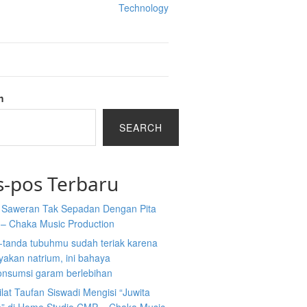
Technology
h
SEARCH
s-pos Terbaru
a Saweran Tak Sepadan Dengan Pita
 – Chaka Music Production
-tanda tubuhmu sudah teriak karena
akan natrium, ini bahaya
nsumsi garam berlebihan
ilat Taufan Siswadi Mengisi “Juwita