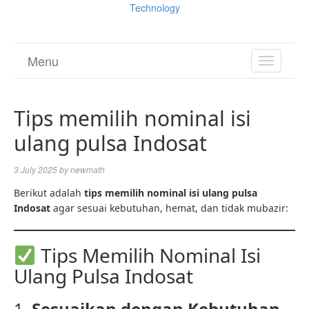
Technology
Menu
TOGGL
NAVIGA
Tips memilih nominal isi
ulang pulsa Indosat
3 July 2025
by
newmath
Berikut adalah
tips memilih nominal isi ulang pulsa
Indosat
agar sesuai kebutuhan, hemat, dan tidak mubazir:
Tips Memilih Nominal Isi
Ulang Pulsa Indosat
1.
Sesuaikan dengan Kebutuhan