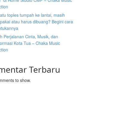
” di Home Studio CMP – Chaka Music
ction
atu toples tumpah ke lantai, masih
ipakai atau harus dibuang? Begini cara
tukannya
 Perjalanan Cinta, Musik, dan
formasi Kota Tua – Chaka Music
ction
mentar Terbaru
mments to show.