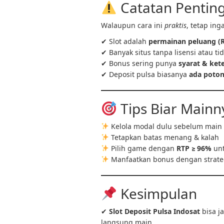
Catatan Pentin
Walaupun cara ini
praktis
, tetap inga
✔ Slot adalah
permainan peluang (
✔ Banyak situs tanpa lisensi atau ti
✔ Bonus sering punya
syarat & ket
✔ Deposit pulsa biasanya
ada poton
Tips Biar Mainny
Kelola modal dulu sebelum main
Tetapkan batas menang & kalah
Pilih game dengan
RTP ≥ 96%
unt
Manfaatkan bonus dengan strate
Kesimpulan
✔
Slot Deposit Pulsa Indosat
bisa ja
langsung main