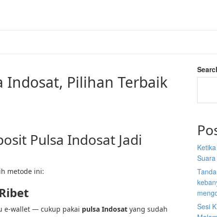
Searc
a Indosat, Pilihan Terbaik
Po
sit Pulsa Indosat Jadi
Ketik
Suara
h metode ini:
Tanda
kebany
 Ribet
mengo
Sesi K
u e‑wallet — cukup pakai
pulsa Indosat
yang sudah