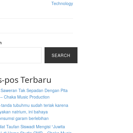
Technology
h
SEARCH
s-pos Terbaru
a Saweran Tak Sepadan Dengan Pita
 – Chaka Music Production
-tanda tubuhmu sudah teriak karena
akan natrium, ini bahaya
nsumsi garam berlebihan
ilat Taufan Siswadi Mengisi “Juwita