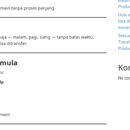
Malam
Produ
n main tanpa proses panjang.
Gula s
bisa d
m
menen
Sebuah
 saja — malam, pagi, siang — tanpa batas waktu.
Trans
sa ditransfer.
Produ
emula
Ko
i:
No co
Up
main!