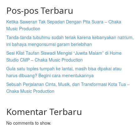
Pos-pos Terbaru
Ketika Saweran Tak Sepadan Dengan Pita Suara – Chaka
Music Production
Tanda-tanda tubuhmu sudah teriak karena kebanyakan natrium,
ini bahaya mengonsumsi garam berlebihan
Sesi Kilat Taufan Siswadi Mengisi “Juwita Malam” di Home
Studio CMP – Chaka Music Production
Gula satu toples tumpah ke lantai, masih bisa dipakai atau
harus dibuang? Begini cara menentukannya
Sebuah Perjalanan Cinta, Musik, dan Transformasi Kota Tua –
Chaka Music Production
Komentar Terbaru
No comments to show.