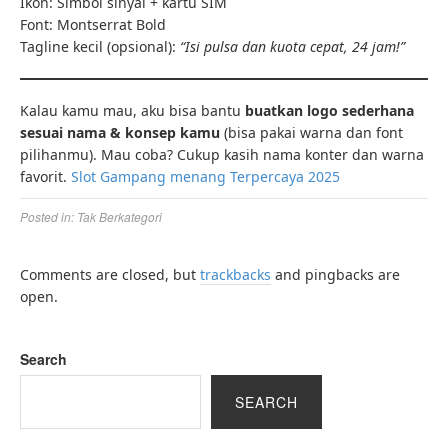
Ikon: Simbol sinyal + kartu SIM
Font: Montserrat Bold
Tagline kecil (opsional):
“Isi pulsa dan kuota cepat, 24 jam!”
Kalau kamu mau, aku bisa bantu
buatkan logo sederhana
sesuai nama & konsep kamu
(bisa pakai warna dan font
pilihanmu). Mau coba? Cukup kasih nama konter dan warna
favorit.
Slot Gampang menang Terpercaya 2025
Posted in:
Tak Berkategori
Comments are closed, but
trackbacks
and pingbacks are
open.
Search
SEARCH