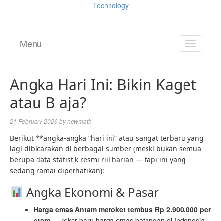
Technology
Menu
TOGGL
NAVIGA
Angka Hari Ini: Bikin Kaget
atau B aja?
21 February 2026
by
newmath
Berikut **angka-angka “hari ini” atau sangat terbaru yang
lagi dibicarakan di berbagai sumber (meski bukan semua
berupa data statistik resmi riil harian — tapi ini yang
sedang ramai diperhatikan):
Angka Ekonomi & Pasar
Harga emas Antam meroket tembus Rp 2.900.000 per
gram
— rekor baru harga emas batangan di Indonesia